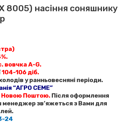
 Х 8005) насіння соняшнику
ар
стра)
4%.
с. вовчка A-G.
ї
104-106 діб.
холодів у ранньовесняні періоди.
анія “АГРО СЕМЕ”
 Новою Поштою.
Після оформлення
 менеджер зв’яжеться з Вами для
лей.
3-24