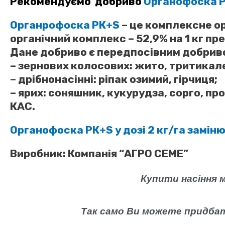
Рекомендуємо добриво
Органофоска 
Органрофоска РК+S
– це комплексне ор
органічний комплекс – 52,9% на 1 кг пр
Дане добриво є передпосівним добрив
– зернових колосових: жито, тритикале
– дрібнонасінні: ріпак озимий, гірчиця;
– ярих: соняшник, кукурудза, сорго, п
КАС.
Органофоска РК+S у дозі 2 кг/га заміню
Виробник:
Компанія “АГРО СЕМЕ”
Купити насіння 
Так само Ви можете придб