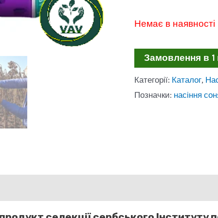
Немає в наявності
Замовлення в 1 
Категорії:
Каталог
,
На
Позначки:
насіння со
 продукт селекції сербського Інституту п