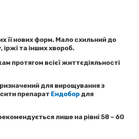
х її нових форм. Мало схильний до
іржі та інших хвороб.
кам протягом всієї життєдіяльності
призначений для вирощування з
осити препарат
Ендобор
для
рекомендується лише на рівні 58 – 60