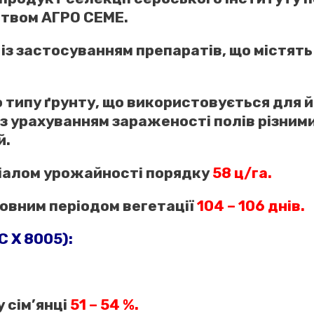
ством АГРО СЕМЕ.
 із застосуванням препаратів, що містять
о типу ґрунту, що використовується для 
 урахуванням зараженості полів різними
й.
ціалом урожайності порядку
58 ц/га.
повним періодом вегетації
104 – 106 днів.
 Х 8005):
 сім’янці
51 – 54 %.