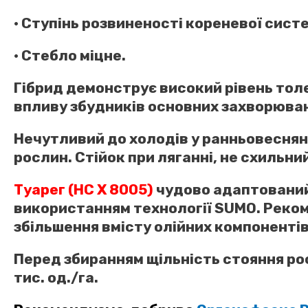
• Ступінь розвиненості кореневої сист
• Стебло міцне.
Гібрид демонструє високий рівень тол
впливу збудників основних захворюван
Нечутливий до холодів у ранньовеснян
рослин. Стійок при ляганні, не схильни
Туарег (НС Х 8005)
чудово адаптований 
використанням технології SUMO. Реко
збільшення вмісту олійних компонентів
Перед збиранням щільність стояння рос
тис. од./га.