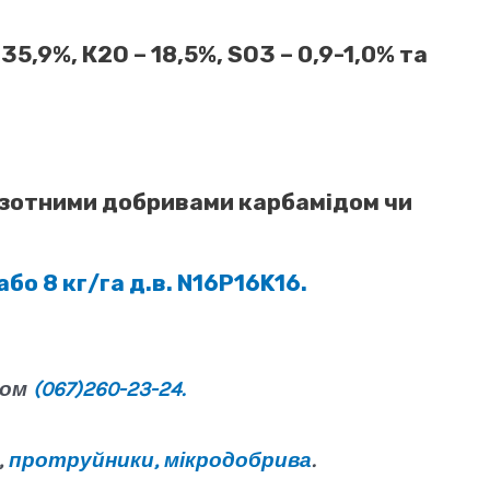
5,9%, К2О – 18,5%, SO3 – 0,9-1,0% та
з азотними добривами карбамідом чи
бо 8 кг/га д.в. N16P16K16.
ном
(067)260-23-24.
,
протруйники,
мікродобрива
.