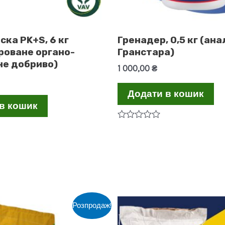
ка PK+S, 6 кг
Гренадер, 0,5 кг (ана
роване органо-
Гранстара)
не добриво)
1 000,00
₴
Додати в кошик
в кошик
Оцінено
в
0
з
5
Розпродаж!