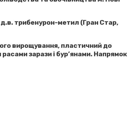
 д.в. трибенурон-метил (Гран Стар,
його вирощування, пластичний до
 расами зарази і бур’янами.
Напрямок