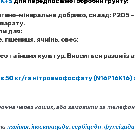
PK+S
для передпосівної обробки грунту:
гано-мінеральне добриво, склад: Р2О5 – 3
епарату.
ом для:
, пшениця, ячмінь, овес;
росо та інших культур. Вноситься разом і
є 50 кг/га нітроамофосфату (N16P16K16) а
можна через кошик, або замовити за телефо
ати
насіння
,
інсектициди
,
гербіциди
,
фунгіциди