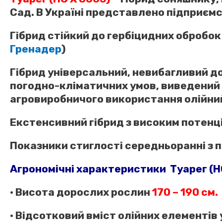
Сад. В Україні представлено підприєм
Гібрид стійкий до гербіцидних обробок
Гренадер
)
Гібрид універсальний, невибагливий д
погодно-кліматичних умов, виведений з
агровиробничого використання олійни
Екстенсивний гібрид з високим потен
Показники стиглості середньоранні з 
Агрономічні характеристики Туарег (НС
• Висота дорослих рослин
170 – 190 см.
• Відсотковий вміст олійних елементів у