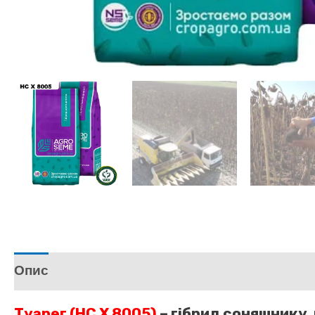
Опис
Відгуки (0)
Туарег (НС Х 8005)
– гібрид соняшнику,