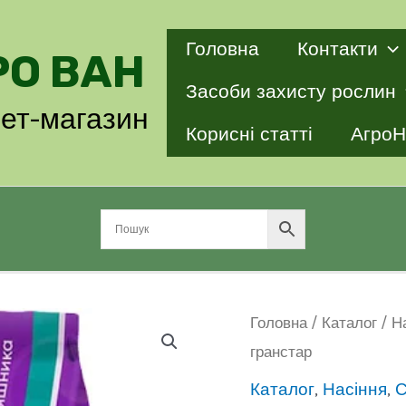
Головна
Контакти
РО ВАН
Засоби захисту рослин
нет-магазин
Корисні статті
АгроН
Головна
/
Каталог
/
Н
гранстар
Каталог
,
Насіння
,
С