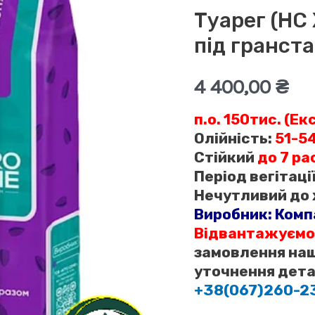
Туарег (НС
під гранст
4 400,00
₴
п.о. 150тис. (Ек
Олійність:
51-5
Стійкий
до 7 ра
Період вегітаці
Нечутливий до 
Виробник:
Комп
Відвантажуємо
замовлення наш
уточнення дета
+38(067)260-2