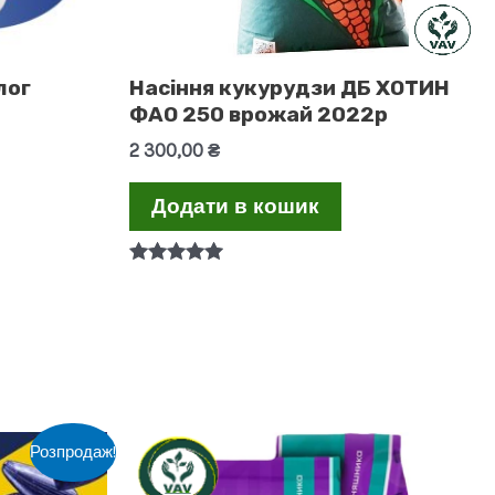
лог
Насіння кукурудзи ДБ ХОТИН
ФАО 250 врожай 2022р
2 300,00
₴
Додати в кошик
Оцінено в
5.00
з 5
Розпродаж!