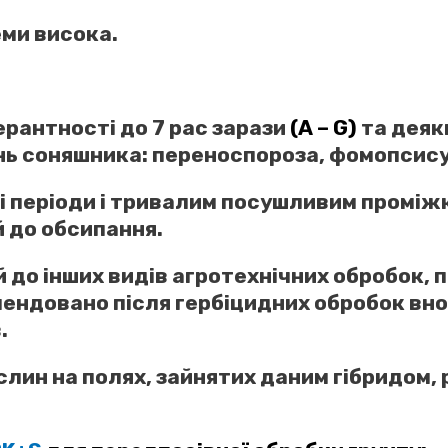
еми висока.
ерантності до 7 рас зарази
(А – G)
та деяки
ь соняшника: переноспороза, фомопсису, 
і періоди і тривалим посушливим проміж
й до обсипання.
до інших видів агротехнічних обробок, 
мендовано після гербіцидних обробок вн
.
лин на полях, зайнятих даним гібридом, 