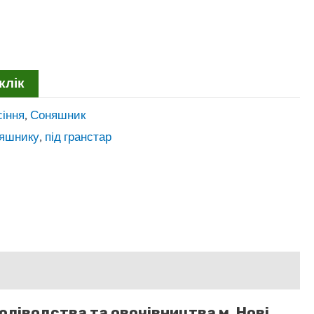
клік
сіння
,
Соняшник
няшнику
,
під гранстар
оліводства та овочівництва м. Нові