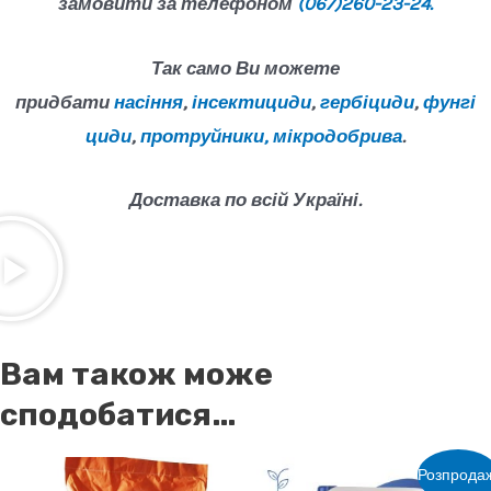
замовити за телефоном
(067)260-23-24.
Так само Ви можете
придбати
насіння
,
інсектициди
,
гербіциди
,
фунгі
циди
,
протруйники,
мікродобрива
.
Доставка по всій Україні.
Вам також може
сподобатися…
Розпродаж