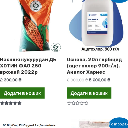
Насіння кукурудзи ДБ
Основа, 20л гербіцид
ХОТИН ФАО 250
(ацетохлор 900г/л).
врожай 2022р
Аналог Харнес
2 300,00
₴
6 000,00
₴
5 600,00
₴
Додати в кошик
Додати в кошик
Оцінено в
Оцінено
5.00
в
з 5
0
з
Розпродаж
5