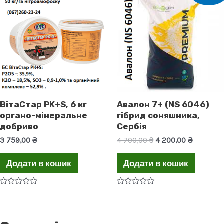
ВітаСтар PK+S, 6 кг
Авалон 7+ (NS 6046)
органо-мінеральне
гібрид соняшника,
добриво
Сербія
3 759,00
₴
4 700,00
₴
4 200,00
₴
Додати в кошик
Додати в кошик
Оцінено
Оцінено
в
в
0
0
з
з
5
5