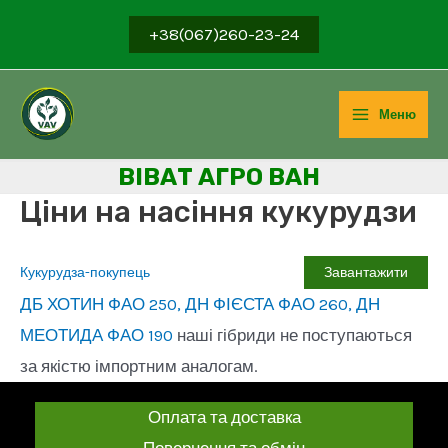
Перейти
+38(067)260-23-24
до
вмісту
Меню
Main
ВІВ
АТ АГРО ВАН
Menu
Ціни на насіння кукурудзи
Кукурудза-покупець
Завантажити
ДБ ХОТИН ФАО 250, ДН ФІЄСТА ФАО 260, ДН
МЕОТИДА ФАО 190
наші гібриди не поступаються
за якістю імпортним аналогам.
Оплата та доставка