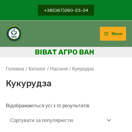
Перейти
+38(067)260-23-24
до
вмісту
Меню
Main
ВІВ
АТ АГРО ВАН
Menu
Головна
/
Каталог
/
Насіння
/ Кукурудза
Кукурудза
Sorted
Відображаються усі з 10 результатів
by
popularity