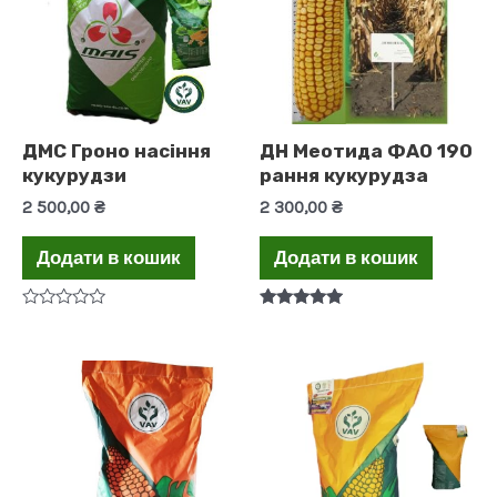
ДМС Гроно насіння
ДН Меотида ФАО 190
кукурудзи
рання кукурудза
2 500,00
₴
2 300,00
₴
Додати в кошик
Додати в кошик
Оцінено
Оцінено в
в
5.00
0
з 5
з
5