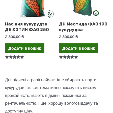
Насіння кукурудзи
ДН Меотида ФАО 190
ДБ ХОТИН ФАО 250
кукурудза
2 300,00
₴
2 300,00
₴
Додати в кошик
Додати в кошик
Оцінено в
Оцінено в
5.00
5.00
з 5
з 5
Досвідчені аграрії найчастіше обирають сорти
кукурудзи, які систематично показують високу
врожайність, мають відмінні показники за
рентабельністю. І ще, хорошу вологовіддачу та
доступну ціну.