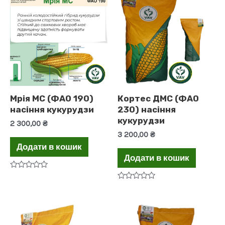
Мрія МС (ФАО 190)
Кортес ДМС (ФАО
насіння кукурудзи
230) насіння
кукурудзи
2 300,00
₴
3 200,00
₴
Додати в кошик
Додати в кошик
Оцінено
в
Оцінено
0
в
з
0
5
з
5