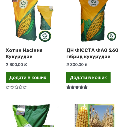
Хотин Насіння
ДН ФІЄСТА ФАО 260
Кукурудзи
гібрид кукурудзи
2 300,00
₴
2 300,00
₴
Додати в кошик
Додати в кошик
Оцінено
Оцінено в
в
5.00
0
з 5
з
5