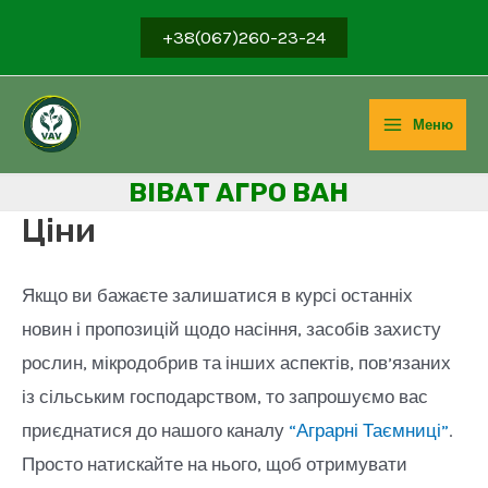
Перейти
+38(067)260-23-24
до
вмісту
Меню
Main
ВІВ
АТ АГРО ВАН
Menu
Ціни
Якщо ви бажаєте залишатися в курсі останніх
новин і пропозицій щодо насіння, засобів захисту
рослин, мікродобрив та інших аспектів, пов’язаних
із сільським господарством, то запрошуємо вас
приєднатися до нашого каналу
“Аграрні Таємниці”
.
Просто натискайте на нього, щоб отримувати