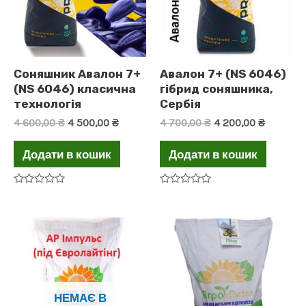
Соняшник Авалон 7+
Авалон 7+ (NS 6046)
(NS 6046) класична
гібрид соняшника,
технологія
Сербія
Оригінальна
Поточна
Оригінальна
Поточн
4 600,00
₴
4 500,00
₴
4 700,00
₴
4 200,00
₴
ціна:
ціна:
ціна:
ціна:
4
4
4
4
Додати в кошик
Додати в кошик
600,00 ₴.
500,00 ₴.
700,00 ₴.
200,00 ₴
Оцінено
Оцінено
в
в
0
0
з
з
5
5
НЕМАЄ В