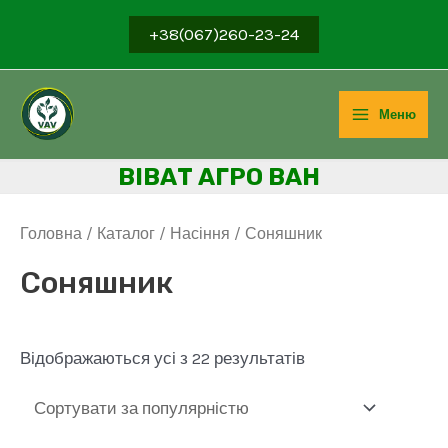
Перейти
+38(067)260-23-24
до
вмісту
Меню
Main
ВІВ
АТ АГРО ВАН
Menu
Головна
/
Каталог
/
Насіння
/ Соняшник
Соняшник
Sorted
Відображаються усі з 22 результатів
by
popularity