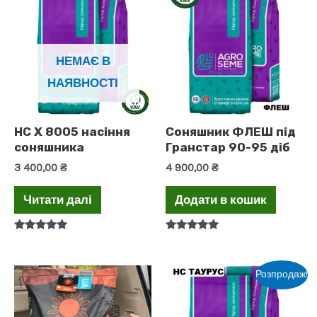
НЕМАЄ В
НАЯВНОСТІ
НС Х 8005 насіння
Соняшник ФЛЕШ під
соняшника
Гранстар 90-95 діб
3 400,00
₴
4 900,00
₴
Читати далі
Додати в кошик
Оцінено в
Оцінено в
5.00
5.00
з 5
з 5
Розпродаж!