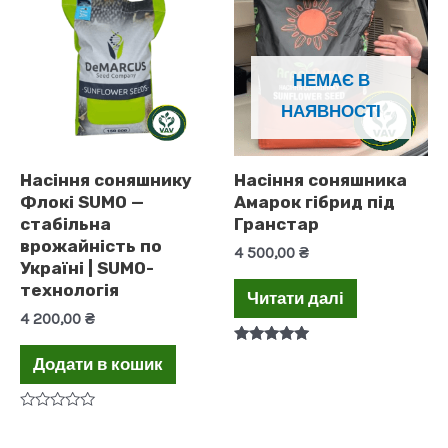
НЕМАЄ В
НАЯВНОСТІ
Насіння соняшнику
Насіння соняшника
Флокі SUMO —
Амарок гібрид під
стабільна
Гранстар
врожайність по
4 500,00
₴
Україні | SUMO-
технологія
Читати далі
4 200,00
₴
Оцінено в
Додати в кошик
5.00
з 5
Оцінено
в