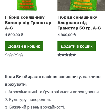
Гібрид соняшнику
Гібрид соняшнику
Бомонд під Гранстар
Альдазор під
A-G
Гранстар 50 гр. A-G
4 500,00
₴
4 300,00
₴
Додати в кошик
Додати в кошик
Оцінено
Оцінено в
в
5.00
0
з 5
з
5
Коли Ви обираєте насіння соняшнику, важливо
врахувати:
1. Агрокліматичні та ґрунтові умови вирощування.
2. Культуру-попередник.
3. Бажаний рівень врожайності.