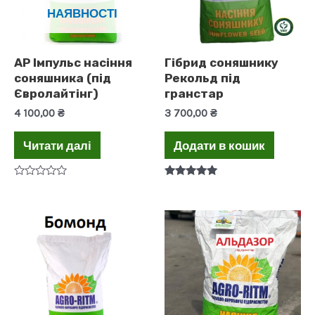
НАЯВНОСТІ
АР Імпульс насіння
Гібрид соняшнику
соняшника (під
Рекольд під
Євролайтінг)
гранстар
4 100,00
₴
3 700,00
₴
Читати далі
Додати в кошик
Оцінено
Оцінено в
в
5.00
0
з 5
з
5