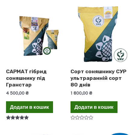
САРМАТ гібрид
Сорт соняшнику СУР
соняшнику під
ультраранній сорт
Гранстар
80 днів
4 500,00
₴
1 800,00
₴
Додати в кошик
Додати в кошик
Оцінено в
Оцінено
5.00
в
з 5
0