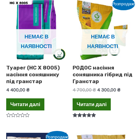
з
Розпродаж!
5
НЕМАЄ В
НЕМАЄ В
НАЯВНОСТІ
НАЯВНОСТІ
Туарег (НС Х 8005)
РОДОС насіння
насіння соняшнику
соняшника гібрид під
під гранстар
Гранстар
Оригінальна
Поточн
4 400,00
₴
4 700,00
₴
4 300,00
₴
ціна:
ціна:
4
4
Читати далі
Читати далі
700,00 ₴.
300,00 ₴
Оцінено
Оцінено в
в
5.00
0
з 5
з
Розпродаж!