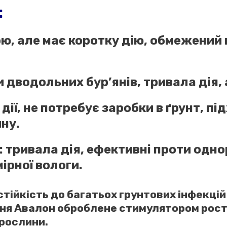
:
ою, але має коротку дію, обмежений 
 дводольних бур’янів, тривала дія,
дії, не потребує заробки в ґрунт, п
ну.
: тривала дія, ефективні проти одно
ірної вологи.
стійкість до багатьох грунтових інфекц
іння Авалон оброблене стимулятором рос
рослини.