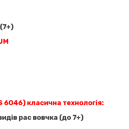
(7+)
UM
 6046) класична технологія:
видів рас вовчка (до 7+)