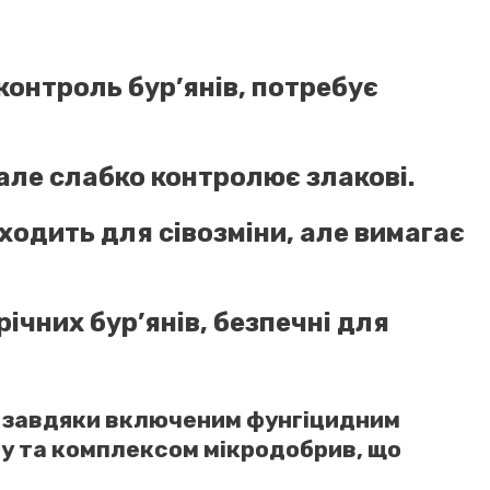
контроль бур’янів, потребує
 але слабко контролює злакові.
ідходить для сівозміни, але вимагає
річних бур’янів, безпечні для
ій завдяки включеним фунгіцидним
ту та комплексом мікродобрив, що