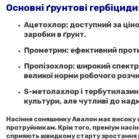
Основні ґрунтові гербіциди
Ацетохлор
: доступний за цін
заробки в ґрунт.
Прометрин
: ефективний проти
Пропізохлор
: широкий спектр 
великої норми робочого розчи
S-метолахлор і тербутилазин
культури, але чутливі до надм
Насіння соняшнику Авалон має високу 
протруйникам. Крім того, преміум нас
сприяють швидкому старту зростання 