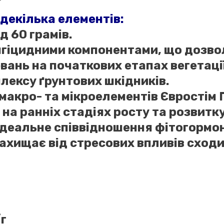
декілька елементів:
д 60 грамів.
нгіцидними компонентами, що дозвол
вань на початкових етапах вегетаці
плексу ґрунтових шкідників.
макро- та мікроелементів
Євростім
П
 ранніх стадіях росту та розвитку
ідеальне співвідношення фітогормоні
захищає від стресових впливів сходи
г