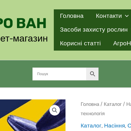
Головна
Контакти
РО ВАН
Засоби захисту рослин
нет-магазин
Корисні статті
АгроН
Головна
/
Каталог
/
Н
технологія
Каталог
,
Насіння
,
С