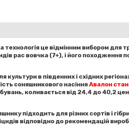
6046)
класична
технологія
кількість
 технологія це відмінним вибором для т
идів рас вовчка (7+), і його походження п
я культури в південних і східних регіона
ність соняшникового насіння
Авалон стано
бувань, коливається від 24,4 до 40,2 цент
нику підходить для різних сортів і гібр
іцидів відповідно до рекомендацій вироб