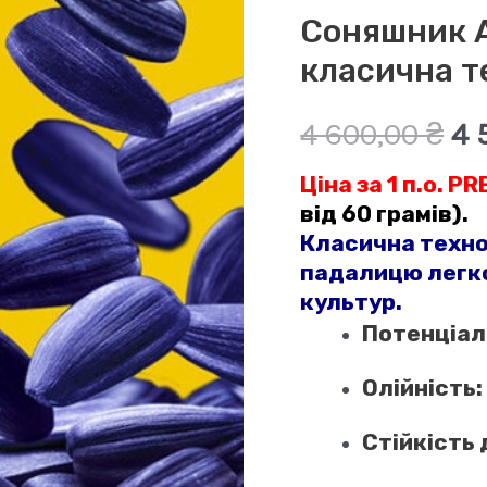
Соняшник А
класична т
Ор
4 600,00
₴
4 
Ціна за 1 п.о.
PR
ці
від 60 грамів).
4
Класична техно
падалицю легко
60
культур.
Потенціал
Олійність:
Стійкість 