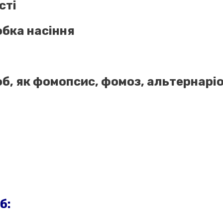
сті
бка насіння
б, як фомопсис, фомоз, альтернаріо
б: