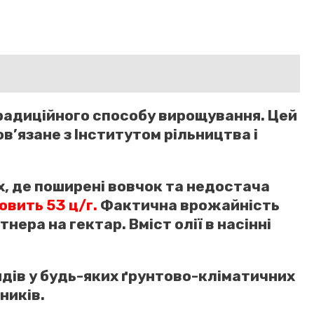
радиційного способу вирощування. Цей
ов’язане з Інститутом рільництва і
х, де поширені вовчок та недостача
вить 53 ц/г.
Фактична врожайність
нера на гектар. Вміст олії в насінні
идів у будь-яких ґрунтово-кліматичних
ників.