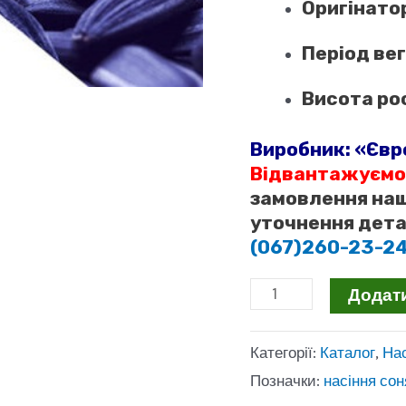
Оригінатор
Період вег
Висота рос
Виробник: «Євр
Відвантажуємо
замовлення наш
уточнення дета
(067)260-23-2
Соняшник
Додат
Авалон
Категорії:
Каталог
,
На
7+
Позначки:
насіння со
(NS