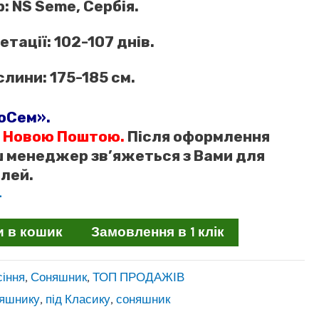
: NS Seme, Сербія.
етації: 102-107 днів.
лини: 175-185 см.
оСем».
 Новою Поштою.
Після оформлення
 менеджер зв’яжеться з Вами для
лей.
4
и в кошик
Замовлення в 1 клік
сіння
,
Соняшник
,
ТОП ПРОДАЖІВ
няшнику
,
під Класику
,
соняшник