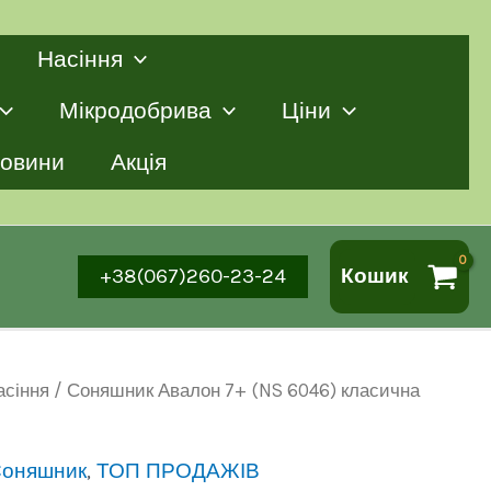
Насіння
Мікродобрива
Ціни
овини
Акція
+38(067)260-23-24
Кошик
асіння
/ Соняшник Авалон 7+ (NS 6046) класична
оняшник
,
ТОП ПРОДАЖІВ