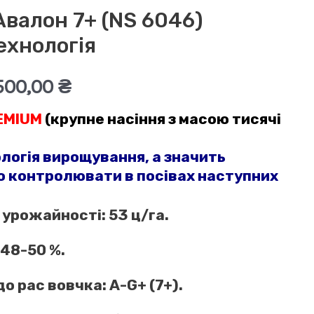
валон 7+ (NS 6046)
ехнологія
игінальна
Поточна
500,00
₴
EMIUM
(к
рупне насіння з масою тисячі
на:
ціна:
4
логія вирощування, а значить
 контролювати в посівах наступних
0,00 ₴.
500,00 ₴.
 урожайності: 53 ц/га.
 48-50 %.
до рас вовчка: A-G+ (7+).