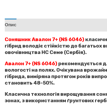
Опис
Відгуки (0)
Соняшник Авалон 7+ (NS 6046)
класична
гібрид володіє стійкістю до багатьох в
овочівництва НС Семе (Сербія).
Авалон
7+ (NS 6046)
рекомендується дл
вологості на полях. Очікувана врожай
гібрида, виміряна протягом років випро
становить 48-50%.
Класична технологія вирощування соняш
зонах, з використанням ґрунтових герб