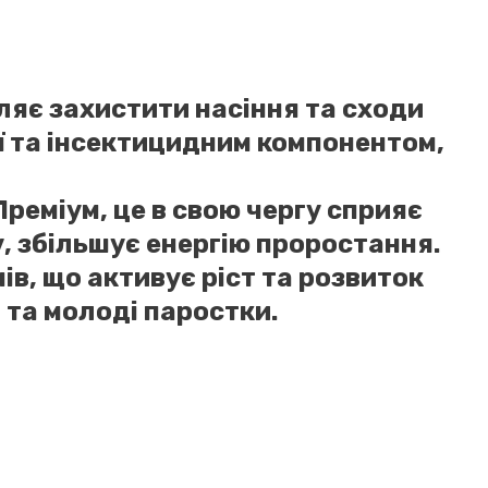
яє захистити насіння та сходи
ї та інсектицидним компонентом,
реміум, це
в свою чергу
сприяє
, збільшує енергію проростання.
в, що активує ріст та розвиток
 та молоді паростки.