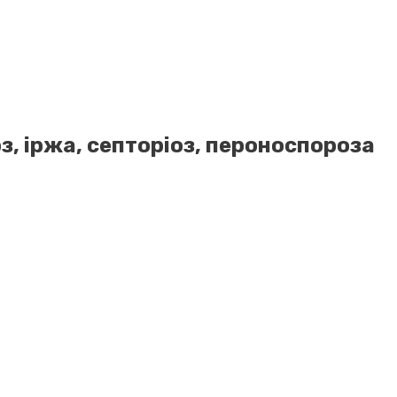
з, іржа, септоріоз, пероноспороза