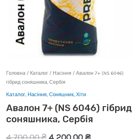
Головна
/
Каталог
/
Насіння
/ Авалон 7+ (NS 6046)
гібрид соняшника, Сербія
Каталог
,
Насіння
,
Соняшник
,
Хіти
Авалон 7+ (NS 6046) гібрид
соняшника, Сербія
Оригінальна
Поточна
4 700,00
₴
4 200,00
₴