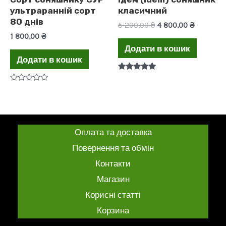
ультраранній сорт
класичний
80 днів
Оригінальна
Поточна
5 200,00
₴
4 800,00
₴
ціна:
ціна:
1 800,00
₴
5
4
Додати в кошик
200,00 ₴.
800,00 ₴
Додати в кошик
Оцінено в
5.00
Оцінено
з 5
в
0
з
5
Оплата та доставка
Повернення та обмін
Контакти
Магазин
Корисні статті
Корзина