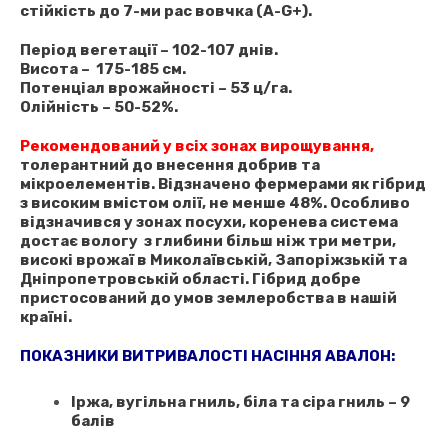
стійкість до 7-ми рас вовчка
(A-G+).
Період вегетації – 102-107 днів.
Висота – 175-185 см.
Потенціал врожайності – 53 ц/га.
Олійність – 50-52%.
Рекомендований у всіх зонах вирощування,
толерантний до внесення добрив та
мікроелементів. Відзначено фермерами як гібрид
з високим вмістом олії, не менше 48%. Особливо
відзначився у зонах посухи, коренева система
достає вологу з глибини більш ніж три метри,
високі врожаї в Миколаївській, Запоріжзькій та
Дніпропетровській області. Гібрид добре
пристосований до умов землеробства в нашій
країні.
ПОКАЗНИКИ ВИТРИВАЛОСТІ НАСІННЯ АВАЛОН:
Іржа, вугільна гниль, біла та сіра гниль – 9
балів