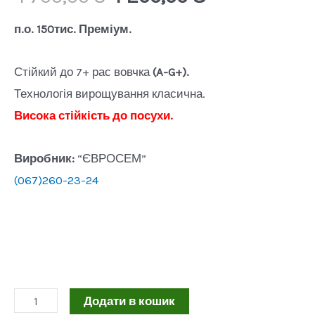
ціна:
ціна:
п.о. 150тис. Преміум.
4
4
Стійкий до 7+ рас вовчка
(A-G+).
Технологія вирощування класична.
700,00 ₴.
200,00 ₴.
Висока стійкість до посухи.
Виробник:
“ЄВРОСЕМ”
(067)260-23-24
Авалон
Додати в кошик