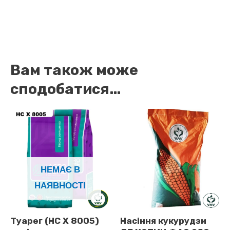
Вам також може
сподобатися…
НЕМАЄ В
НАЯВНОСТІ
Туарег (НС Х 8005)
Насіння кукурудзи