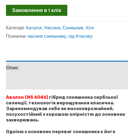
7+
Замовлення в 1 клік
(NS
6046)
Категорії:
Каталог
,
Насіння
,
Соняшник
,
Хіти
гібрид
Позначки:
насіння соняшнику
,
під Класику
соняшника,
Сербія
кількість
Опис
Відгуки (0)
Авалон
(NS 6046)
гібрид соняшника сербської
селекції, технологія вирощування класична.
Зарекомендував себе як високоврожайний,
посухостійкий з хорошою опірністю до основних
захворювань.
Однією з основних переваг соняшника є його