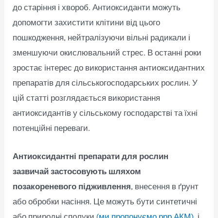
до старіння і хвороб. Антиоксиданти можуть
допомогти захистити клітини від цього
пошкодження, нейтралізуючи вільні радикали і
зменшуючи окислювальний стрес. В останні роки
зростає інтерес до використання антиоксидантних
препаратів для сільськогосподарських рослин. У
цій статті розглядається використання
антиоксидантів у сільському господарстві та їхні
потенційні переваги.
Антиоксидантні препарати для рослин
зазвичай застосовують шляхом
позакореневого підживлення
, внесення в ґрунт
або обробки насіння. Це можуть бути синтетичні
або природні сполуки
(ми пропонуємо ррр АКМ)
, і