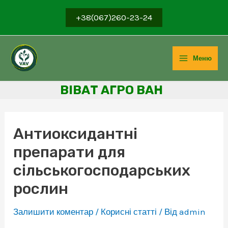
Перейти
+38(067)260-23-24
до
вмісту
Меню
Main
ВІВ
АТ АГРО ВАН
Menu
Антиоксидантні
препарати для
сільськогосподарських
рослин
Залишити коментар
/
Корисні статті
/ Від
admin