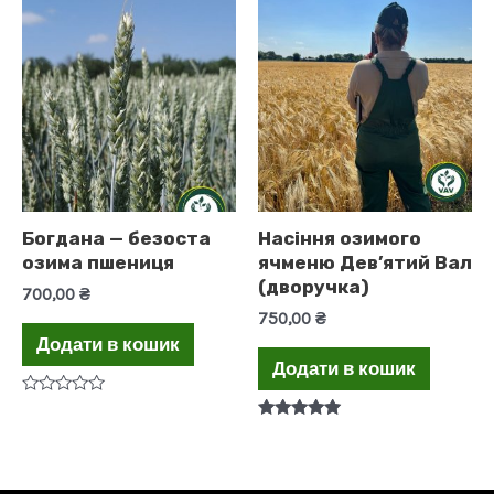
з
5
Богдана — безоста
Насіння озимого
озима пшениця
ячменю Дев’ятий Вал
(дворучка)
700,00
₴
750,00
₴
Додати в кошик
Додати в кошик
Оцінено
в
Оцінено в
0
5.00
з
з 5
5