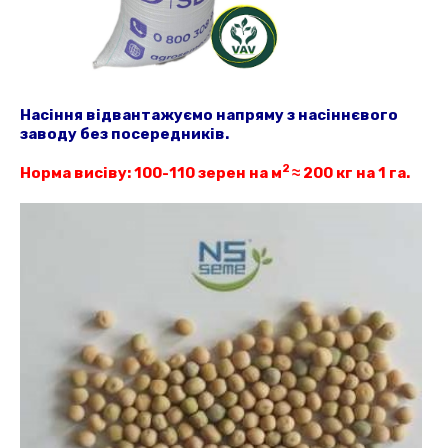
Насіння відвантажуємо напряму з насіннєвого
заводу без посередників.
2
Норма
висіву
: 100-110 зерен на м
≈
200 кг на 1 га.