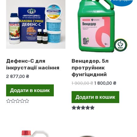
Дефенс-С для
Венцедор, 5л
інкрустації насіння
протруйник
фунгіцидний
2 877,00
₴
Оригінальна
Поточна
1 900,00
₴
1 800,00
₴
ціна:
ціна:
Додати в кошик
1
1
Додати в кошик
900,00 ₴.
800,00 ₴.
Оцінено
в
Оцінено в
0
5.00
з
з 5
5