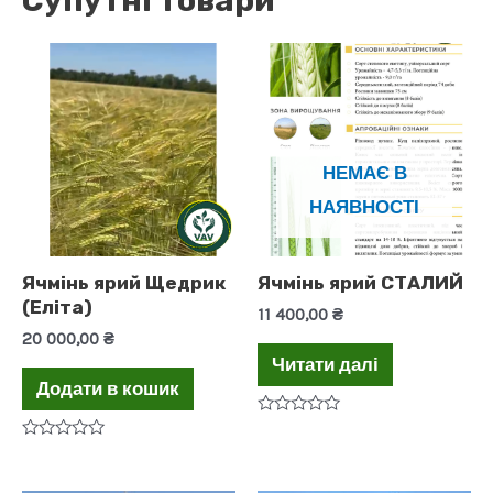
НЕМАЄ В
НАЯВНОСТІ
Ячмінь ярий Щедрик
Ячмінь ярий СТАЛИЙ
(Еліта)
11 400,00
₴
20 000,00
₴
Читати далі
Додати в кошик
Оцінено
в
Оцінено
0
в
з
0
5