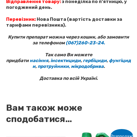
Відправлення товару:
з понеділка по п’ятницю, у
погоджений день.
Перевізник:
Нова Пошта (вартість доставки за
тарифами перевізника).
Купити препарат можна через кошик, або замовити
за телефоном
(067)260-23-24.
Так само Ви можете
придбати
насіння
,
інсектициди
,
гербіциди
,
фунгіцид
и
,
протруйники,
мікродобрива
.
Доставка по всій Україні.
Вам також може
сподобатися…
Розпродаж!