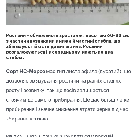
Рослини
– обмеженого зростання, висотою 60-80 см,
з частими вузликами в нижній частині стебла, що
збільшує стійкість до вилягання. Рослини
розгалужуються і в середньому мають по два
стебла.
Сорт НС-Мороз
має тип листа афила (вусатий), що
дозволяє зв’язування рослини на ранніх стадіях
росту і розвитку, так що посів залишається
стоячим до самого прибирання. Це дає більш легке
прибирання і значне зниження втрати зерна під час
збирання врожаю.
Квітка
– біла. Стручки знаходяться у верхній