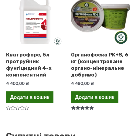
Кватрофорс, 5л
Органофоска PK+S, 6
протруйник
кг (концентроване
фунгіцидний 4-х
органо-мінеральне
компонентний
добриво)
4 400,00
₴
4 490,00
₴
Додати в кошик
Додати в кошик
Оцінено
Оцінено в
в
5.00
0
з 5
з
5
Супутні товари