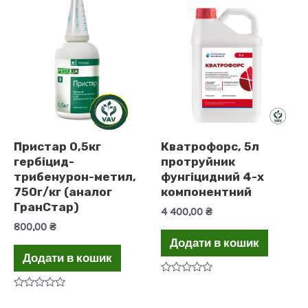
з
з
5
5
Пристар 0,5кг
Кватрофорс, 5л
гербіцид-
протруйник
трибенурон-метил,
фунгіцидний 4-х
750г/кг (аналог
компонентний
ГранСтар)
4 400,00
₴
800,00
₴
Додати в кошик
Додати в кошик
Оцінено
в
Оцінено
0
в