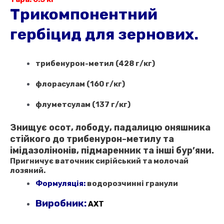
ціна:
ціна:
Трикомпонентний
3
3
гербіцид для зернових.
200,00 ₴.
100,00 ₴.
трибенурон-метил (428 г/кг)
флорасулам (160 г/кг)
флуметсулам (137 г/кг)
Знищує осот, лободу, падалицю оняшника
стійкого до трибенурон-метилу та
імідазолінонів, підмаренник та інші бур’яни.
Пригничує ваточник сирійський та молочай
лозяний.
Формуляція:
водорозчинні гранули
Виробник:
АХТ