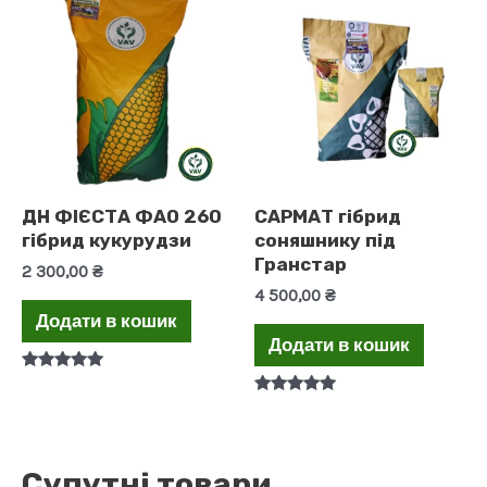
ДН ФІЄСТА ФАО 260
САРМАТ гібрид
гібрид кукурудзи
соняшнику під
Гранстар
2 300,00
₴
4 500,00
₴
Додати в кошик
Додати в кошик
Оцінено в
5.00
Оцінено в
з 5
5.00
з 5
Супутні товари