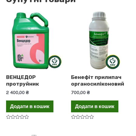
ВЕНЦЕДОР
Бенефіт прилипач
протруйник
органосиліконовий
2 400,00
₴
700,00
₴
Додати в кошик
Додати в кошик
Оцінено
Оцінено
в
в
0
0