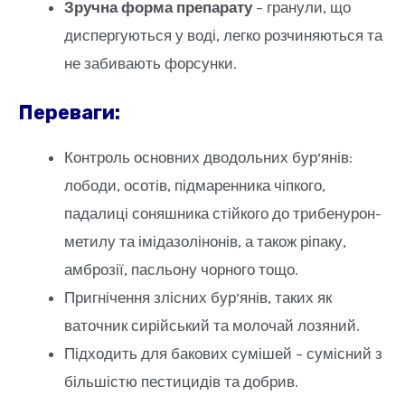
Зручна форма препарату
– гранули, що
диспергуються у воді, легко розчиняються та
не забивають форсунки.
Переваги:
Контроль основних дводольних бур’янів:
лободи, осотів, підмаренника чіпкого,
падалиці соняшника стійкого до трибенурон-
метилу та імідазолінонів, а також ріпаку,
амброзії, пасльону чорного тощо.
Пригнічення злісних бур’янів, таких як
ваточник сирійський та молочай лозяний.
Підходить для бакових сумішей – сумісний з
більшістю пестицидів та добрив.