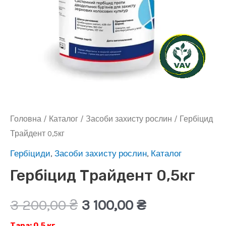
Головна
/
Каталог
/
Засоби захисту рослин
/ Гербіцид
Трайдент 0,5кг
Гербіциди
,
Засоби захисту рослин
,
Каталог
Гербіцид Трайдент 0,5кг
Оригінальна
Поточна
3 200,00
₴
3 100,00
₴
Тара: 0.5 кг