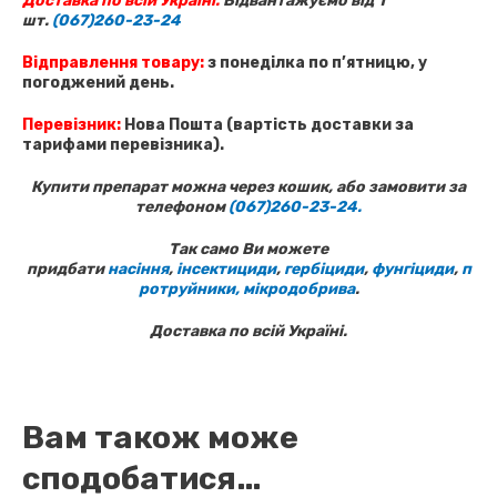
Доставка по всій Україні.
Відвантажуємо від 1
шт.
(067)260-23-24
Відправлення товару:
з понеділка по п’ятницю, у
погоджений день.
Перевізник:
Нова Пошта (вартість доставки за
тарифами перевізника).
Купити препарат можна через кошик, або замовити за
телефоном
(067)260-23-24.
Так само Ви можете
придбати
насіння
,
інсектициди
,
гербіциди
,
фунгіциди
,
п
ротруйники,
мікродобрива
.
Доставка по всій Україні.
Вам також може
сподобатися…