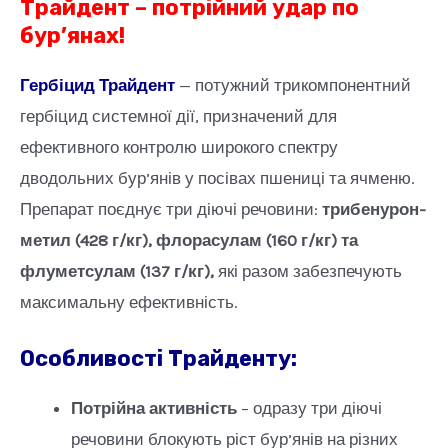
Трайдент – потрійний удар по
бур’янах!
Гербіцид Трайдент
— потужний трикомпонентний
гербіцид системної дії, призначений для
ефективного контролю широкого спектру
дводольних бур’янів у посівах пшениці та ячменю.
Препарат поєднує три діючі речовини:
трибенурон-
метил (428 г/кг), флорасулам (160 г/кг) та
флуметсулам (137 г/кг),
які разом забезпечують
максимальну ефективність.
Особливості Трайденту:
Потрійна активність
– одразу три діючі
речовини блокують ріст бур’янів на різних