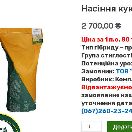
Насіння ку
2 700,00
₴
Ціна за 1 п.о. 8
Тип гібриду – п
Група стиглост
Потенційна урож
Замовник:
ТОВ 
Виробник:
Компа
Відвантажуємо
замовлення наш
уточнення дета
(067)260-23-2
Насіння
Додат