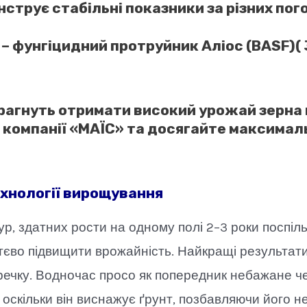
струє стабільні показники за різних пог
і
– фунгіцидний протруйник
Аліос (BASF)
(
і прагнуть отримати високий урожай зерна
 компанії «МАЇС» та досягайте максималь
ехнології вирощування
р, здатних рости на одному полі 2–3 роки поспіль
єво підвищити врожайність. Найкращі результат
гречку. Водночас просо як попередник небажане че
оскільки він виснажує ґрунт, позбавляючи його не