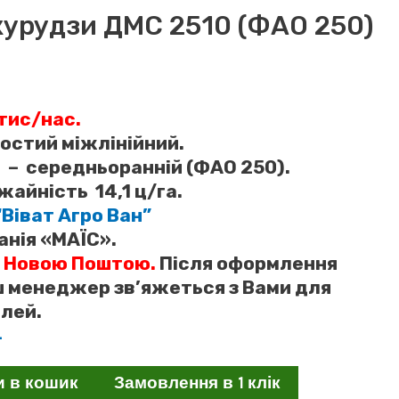
курудзи ДМС 2510 (ФАО 250)
0 тис/нас.
ростий міжлінійний.
і – середньоранній (ФАО 250).
айність 14,1 ц/га.
“Віват Агро Ван”
нія «МАЇС».
 Новою Поштою.
Після оформлення
 менеджер зв’яжеться з Вами для
лей.
4
и в кошик
Замовлення в 1 клік