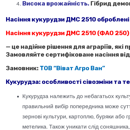
Висока врожайність.
Гібрид демон
Насіння кукурудзи ДМС 2510 оброблен
Насіння кукурудзи ДМС 2510 (ФАО 250)
— це надійне рішення для аграріїв, як
Замовляйте сертифіковане насіння від
Замовник:
ТОВ “Віват Агро Ван”
Кукурудза: особливості сівозміни та т
Кукурудза належить до небагатьох культу
правильний вибір попередника може сутт
зернові культури, картоплю, буряки або 
метелика. Також уникати слід соняшника, 