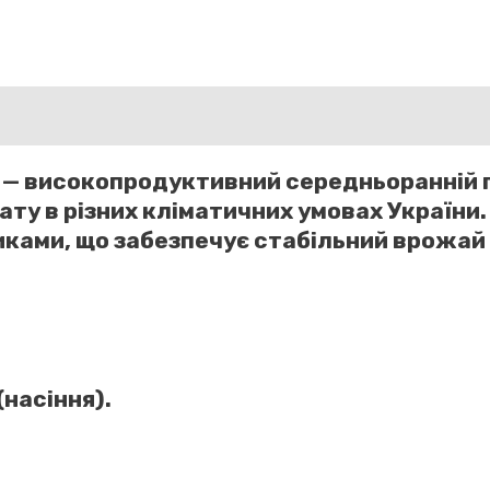
)
— високопродуктивний середньоранній г
у в різних кліматичних умовах України. 
ами, що забезпечує стабільний врожай н
(насіння).