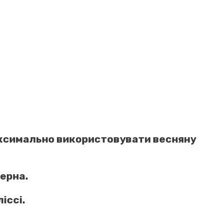
аксимально використовувати весняну
зерна.
іссі.