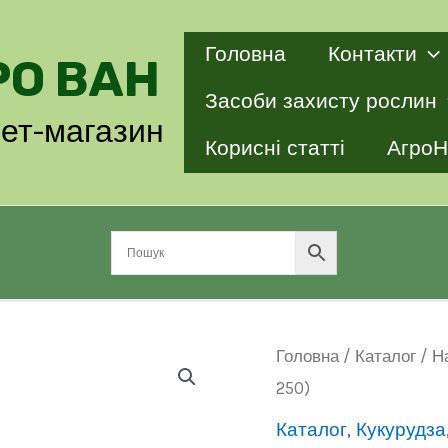
Головна
Контакти
РО ВАН
Засоби захисту рослин
нет-магазин
Корисні статті
АгроН
Головна
/
Каталог
/
Н
250)
Каталог
,
Кукурудза