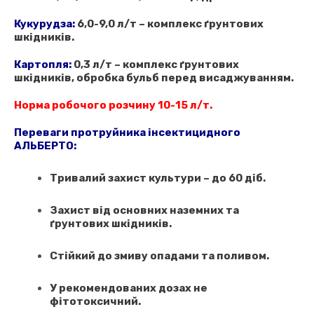
Кукурудза:
6,0-9,0 л/т – комплекс ґрунтових
шкідників.
Картопля:
0,3 л/т –
комплекс ґрунтових
шкідників, обробка бульб перед висаджуванням.
Норма робочого розчину 10-15 л/т.
Переваги протруйника інсектицидного
АЛЬБЕРТО:
Тривалий захист культури – до 60 діб.
Захист від основних наземних та
ґрунтових шкідників.
Стійкий до змиву опадами та поливом.
У рекомендованих дозах не
фітотоксичний.