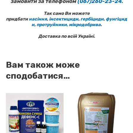
замовити за телефоном
(067)260-23-24.
Так само Ви можете
придбати
насіння
,
інсектициди
,
гербіциди
,
фунгіцид
и
,
протруйники,
мікродобрива
.
Доставка по всій Україні.
Вам також може
сподобатися…