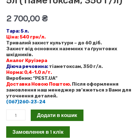
5л (тіаметоксам, 350 г/л)
2 700,00
₴
Тара:
5 л.
Ціна: 540 грн/л.
Тривалий захист культури – до 60 діб.
Захист від основних наземних та ґрунтових
шкідників.
Аналог Круізера
Діюча речовина:
тіаметоксам, 350 г/л.
Норма: 0,4-1,0 л/т.
Виробник:
“PEST.UA”
Доставка Новою Поштою.
Після оформлення
замовлення наш менеджер зв’яжеться з Вами для
уточнення деталей.
(067)260-23-24
Протруйник
Додати в кошик
інсектицидний
Замовлення в 1 клік
АЛЬБЕРТО,