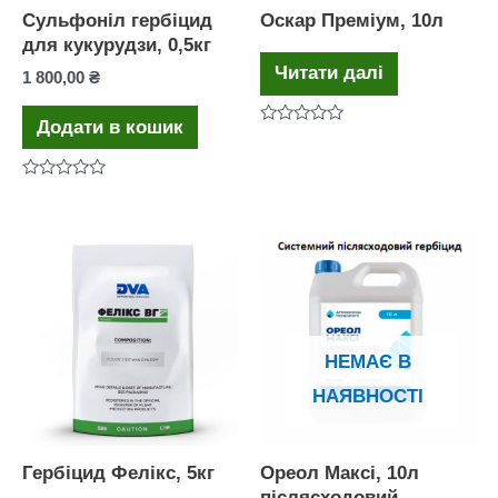
Сульфоніл гербіцид
Оскар Преміум, 10л
для кукурудзи, 0,5кг
Читати далі
1 800,00
₴
Додати в кошик
Оцінено
в
0
з
Оцінено
5
в
0
з
5
НЕМАЄ В
НАЯВНОСТІ
Гербіцид Фелікс, 5кг
Ореол Максі, 10л
післясходовий