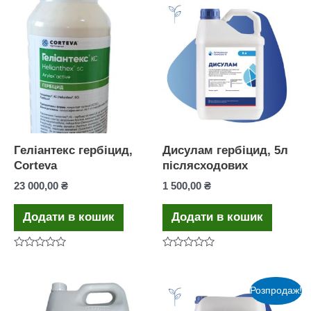
з
5
Геліантекс гербіцид,
Дисулам гербіцид, 5л
Corteva
післясходових
23 000,00
₴
1 500,00
₴
Додати в кошик
Додати в кошик
Оцінено
Оцінено
в
в
0
0
з
з
Розпродаж!
5
5