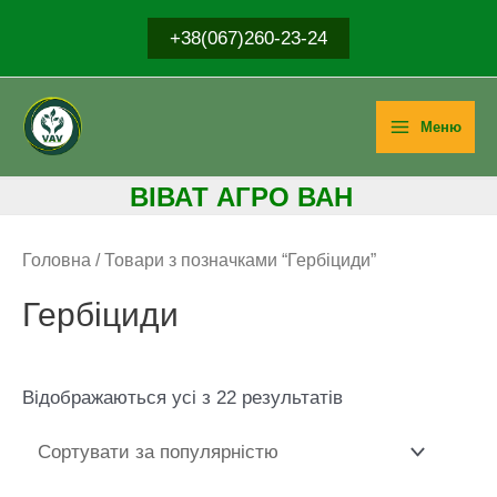
Перейти
+38(067)260-23-24
до
вмісту
Меню
Main
ВІВ
АТ АГРО ВАН
Menu
Головна
/ Товари з позначками “Гербіциди”
Гербіциди
Sorted
Відображаються усі з 22 результатів
by
popularity