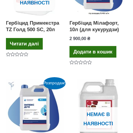
НАЯВНОСТІ
Гербіцид Примекстра
Гербіцид Мілафорт,
TZ Голд 500 SC, 20л
10л (для кукурудзи)
2 900,00
₴
Читати далі
Додати в кошик
Оцінено
в
Оцінено
0
в
з
0
5
з
Розпродаж!
5
НЕМАЄ В
НАЯВНОСТІ