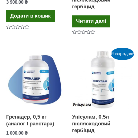
3 900,00
₴
гербіцид
Додати в кошик
Читати далі
Оцінено
в
Оцінено
0
в
з
0
5
з
Розпродаж!
5
Гренадер, 0,5 кг
Унісулам, 0,5л
(аналог Гранстара)
післясходовий
гербіцид
1 000,00
₴