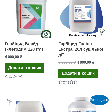
Гербіцид Блейд
Гербіцид Геліос
(клетодим 120 г/л)
Екстра, 20л суцільної
дії
4 000,00
₴
Оригінальна
Поточна
5 000,00
₴
4 800,00
₴
ціна:
ціна:
Додати в кошик
5
4
Додати в кошик
000,00 ₴.
800,00 ₴.
Оцінено
в
Оцінено
0
в
з
0
5
з
Розпродаж!
5