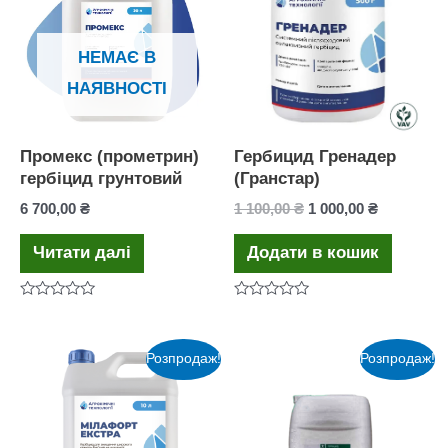
НЕМАЄ В
НАЯВНОСТІ
Промекс (прометрин)
Гербицид Гренадер
гербіцид грунтовий
(Гранстар)
Оригінальна
Поточна
6 700,00
₴
1 100,00
₴
1 000,00
₴
ціна:
ціна:
1
1
Читати далі
Додати в кошик
100,00 ₴.
000,00 ₴.
Оцінено
Оцінено
в
в
0
0
з
з
Розпродаж!
Розпродаж!
5
5