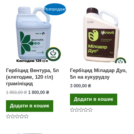
Розпродаж!
Гербіцид Вентура, 5л
Гербіцид Міладар Дуо,
(клетодим, 120 г/л)
5л на кукурудзу
грамініцид
3 000,00
₴
Оригінальна
Поточна
1 850,00
₴
1 800,00
₴
ціна:
ціна:
Додати в кошик
1
1
Додати в кошик
850,00 ₴.
800,00 ₴.
Оцінено
в
Оцінено
0
в
з
0
5