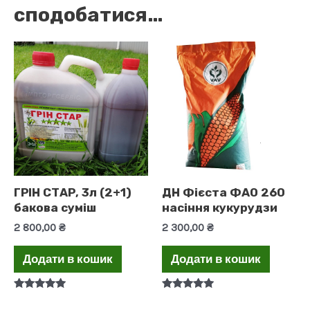
сподобатися…
ГРІН СТАР, 3л (2+1)
ДН Фієста ФАО 260
бакова суміш
насіння кукурудзи
2 800,00
₴
2 300,00
₴
Додати в кошик
Додати в кошик
Оцінено в
Оцінено в
5.00
5.00