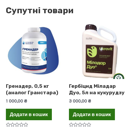
з
5
Супутні товари
Гренадер, 0,5 кг
Гербіцид Міладар
(аналог Гранстара)
Дуо, 5л на кукурудзу
1 000,00
₴
3 000,00
₴
Додати в кошик
Додати в кошик
Оцінено
Оцінено