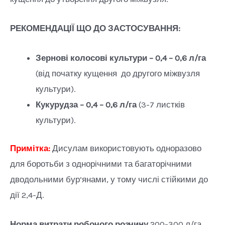
РЕКОМЕНДАЦІЇ ЩО ДО ЗАСТОСУВАННЯ:
Зернові колосові культури – 0,4 – 0,6 л/га
(від початку кущення до другого міжвузля
культури).
Кукурудза – 0,4 – 0,6 л/га
(3-7 листків
культури).
Примітка:
Дисулам використовують одноразово
для боротьби з однорічними та багаторічними
дводольними бур’янами, у тому числі стійкими до
дії 2,4-Д.
Норма витрати робочого розчину
200-300 л/га.