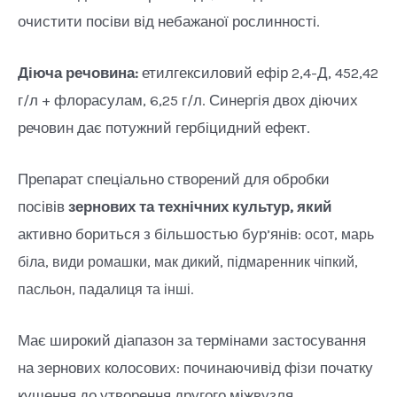
очистити посіви від небажаної рослинності.
Діюча речовина:
етилгексиловий ефір 2,4-Д, 452,42
г/л + флорасулам, 6,25 г/л. Синергія двох діючих
речовин дає потужний гербіцидний ефект.
Препарат спеціально створений для обробки
посівів
зернових та технічних культур, який
активно бориться з більшостью бур’янів:
осот,
марь
біла,
види ромашки,
мак дикий,
підмаренник чіпкий,
пасльон,
падалиця та інші.
Має широкий діапазон за термінами застосування
на зернових колосових: починаючивід фізи початку
кущення до утворення другого міжвузля.