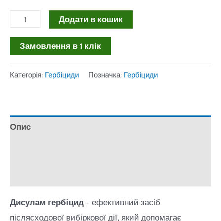
Дисулам
Додати в кошик
гербіцид,
Замовлення в 1 клік
5л
післясходових
Категорія:
Гербіциди
Позначка:
Гербіциди
кількість
Опис
Додаткова інформація
Відгуки (0)
Дисулам гербіцид
– ефективний засіб
післясходової вибіркової дії, який допомагає