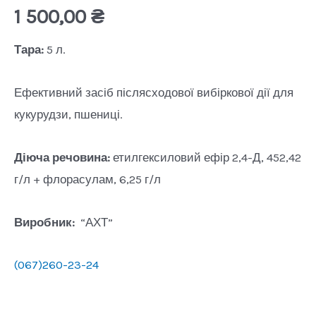
1 500,00
₴
Тара:
5 л.
Ефективний засіб післясходової вибіркової дії для
кукурудзи, пшениці.
Діюча речовина:
етилгексиловий ефір 2,4-Д, 452,42
г/л + флорасулам, 6,25 г/л
Виробник:
“АХТ”
(067)260-23-24