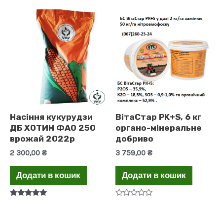
з 5
з 5
Насіння кукурудзи
ВітаСтар PK+S, 6 кг
ДБ ХОТИН ФАО 250
органо-мінеральне
врожай 2022р
добриво
2 300,00
₴
3 759,00
₴
Додати в кошик
Додати в кошик
Оцінено в
Оцінено
5.00
в
з 5
0