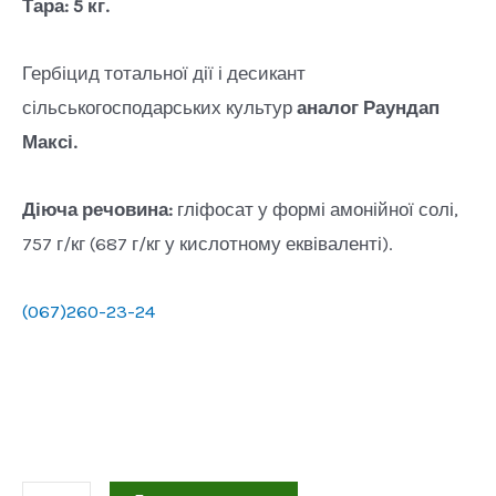
Тара: 5 кг.
Гербіцид тотальної дії і десикант
сільськогосподарських культур
аналог Раундап
Максі.
Діюча речовина:
гліфосат у формі амонійної солі,
757 г/кг (687 г/кг у кислотному еквіваленті).
(067)260-23-24