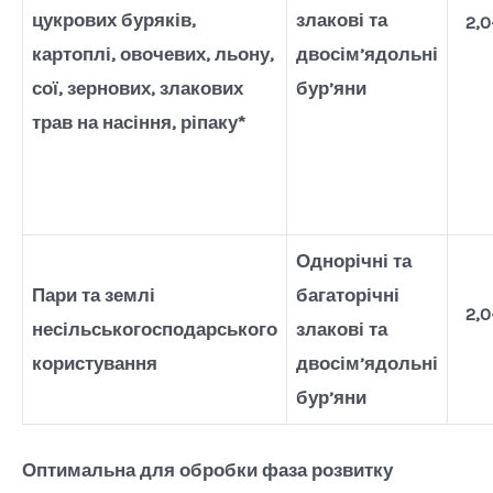
цукрових буряків,
злакові та
2,0
картоплі, овочевих, льону,
двосім’ядольні
сої, зернових, злакових
бур’яни
трав на насіння, ріпаку*
Однорічні та
Пари та землі
багаторічні
2,0
несільськогосподарського
злакові та
користування
двосім’ядольні
бур’яни
Оптимальна для обробки фаза розвитку