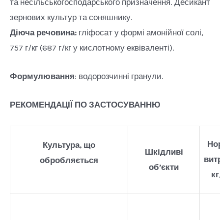
та несільськогосподарського призначення. Десикант
зернових культур та соняшнику.
Діюча речовина:
гліфосат у формі амонійної солі,
757 г/кг (687 г/кг у кислотному еквіваленті).
Формулювання
: водорозчинні гранули.
РЕКОМЕНДАЦІЇ ПО ЗАСТОСУВАННЮ
Но
Культура, що
Шкідливі
вит
обробляється
об’єкти
кг