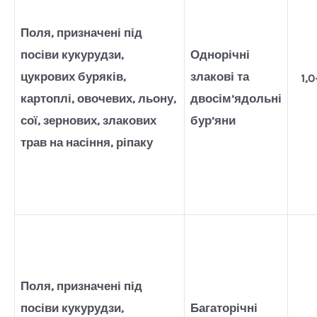
Поля, призначені під
посіви кукурудзи,
Однорічні
цукрових буряків,
злакові та
1,0
картоплі, овочевих, льону,
двосім’ядольні
сої, зернових, злакових
бур’яни
трав на насіння, ріпаку
Поля, призначені під
посіви кукурудзи,
Багаторічні