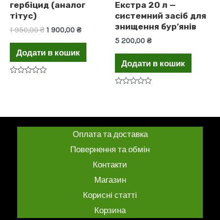
гербіцид (аналог
Екстра 20 л —
тітус)
системний засіб для
знищення бур’янів
Оригінальна
Поточна
1 950,00
₴
1 900,00
₴
ціна:
ціна:
5 200,00
₴
1
1
Додати в кошик
950,00 ₴.
900,00 ₴.
Додати в кошик
Оцінено
в
Оцінено
0
в
з
0
5
з
5
Оплата та доставка
Повернення та обмін
Контакти
Магазин
Корисні статті
Корзина