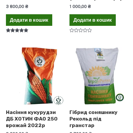
3 800,00
₴
1 000,00
₴
Додати в кошик
Додати в кошик
Оцінено в
Оцінено
5.00
в
з 5
0
з
5
Насіння кукурудзи
Гібрид соняшнику
ДБ ХОТИН ФАО 250
Рекольд під
врожай 2022р
гранстар