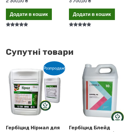
2 300,00
₴
3 700,00
₴
Додати в кошик
Додати в кошик
Оцінено в
Оцінено в
5.00
5.00
з 5
з 5
Супутні товари
Розпродаж!
Гербіцид Нірмал для
Гербіцид Блейд