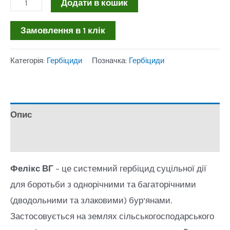
Гербіцид
Додати в кошик
Фелікс,
Замовлення в 1 клік
5кг
кількість
Категорія:
Гербіциди
Позначка:
Гербіциди
Опис
Відгуки (0)
Фелікс ВГ
– це системний гербіцид суцільної дії
для боротьби з однорічними та багаторічними
(дводольними та злаковими) бур’янами.
Застосовується на землях сільськогосподарського