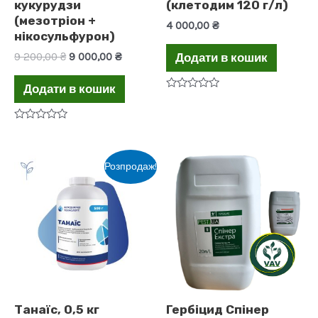
кукурудзи
(клетодим 120 г/л)
(мезотріон +
4 000,00
₴
нікосульфурон)
Оригінальна
Поточна
9 200,00
₴
9 000,00
₴
Додати в кошик
ціна:
ціна:
9
9
Додати в кошик
200,00 ₴.
000,00 ₴.
Оцінено
в
0
з
Оцінено
5
в
0
з
Розпродаж!
5
Танаїс, 0,5 кг
Гербіцид Спінер