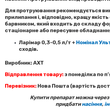
Для протруювання рекомендується вико
прилипання і, відповідно, кращу якіст
барвником, який входить до складу фо
стаціонарне або пересувне обладнання
Ларімар 0,3-0,5 л/т +
Номінал Ульт
сходів.
Виробник:
АХТ
Відправлення товару:
з понеділка по п
Перевізник:
Нова Пошта (вартість дост
Купити препарат можна через
придбати
насіння
,
ін