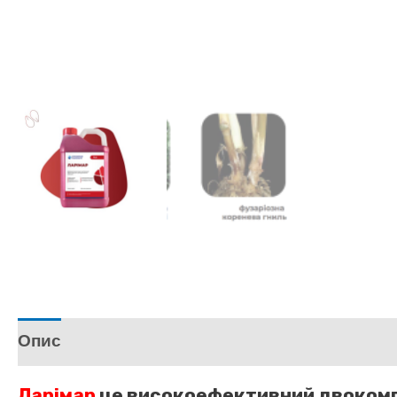
Опис
Відгуки (0)
Ларімар
це високоефективний двокомп