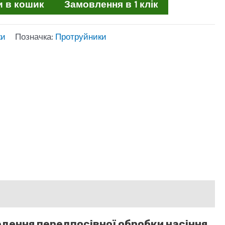
и в кошик
Замовлення в 1 клік
ки
Позначка:
Протруйники
дення передпосівної обробки насіння