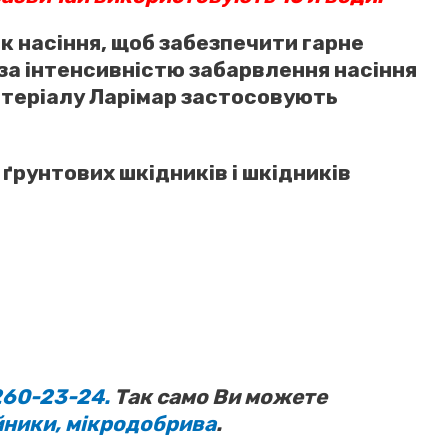
 насіння, щоб забезпечити гарне
 за інтенсивністю забарвлення насіння
атеріалу Ларімар застосовують
 ґрунтових шкідників і шкідників
260-23-24.
Так само Ви можете
ники,
мікродобрива
.