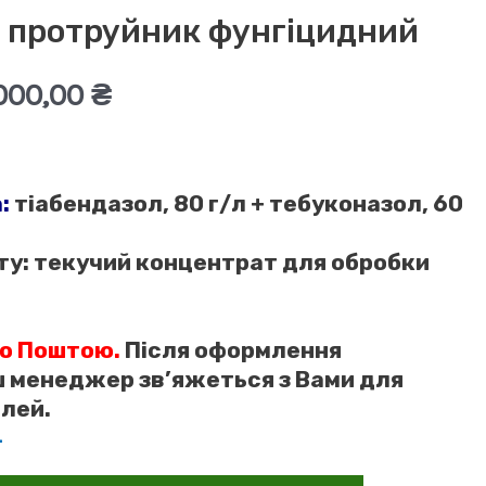
л протруйник фунгіцидний
ригінальна
Поточна
000,00
₴
на:
ціна:
5
а:
тіабендазол, 80 г/л + тебуконазол, 60
0,00 ₴.
000,00 ₴.
ту:
текучий концентрат для обробки
ю Поштою.
Після оформлення
 менеджер зв’яжеться з Вами для
лей.
4