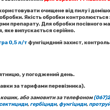
ристовувати очищене від пилу і домішок
ь обробки. Якість обробки контролюється
рми препарату. Для обробки посівного м
, яке випускається серійно.
ра 0,5 л/т
фунгіцидний захист, контроль
’ятницю, у погоджений день.
авки за тарифами перевізника).
 кошик, або замовити за телефоном
(067)
сектициди
,
гербіциди
,
фунгіциди
,
протруй