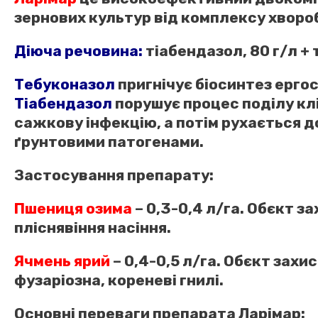
зернових культур від комплексу хворо
Діюча речовина:
тіабендазол, 80 г/л + 
Тебуконазол
пригнічує біосинтез ергос
Тіабендазол
порушує процес поділу кл
сажкову інфекцію, а потім рухається д
ґрунтовими патогенами.
Застосування препарату:
Пшениця озима
– 0,3-0,4 л/га.
Обєкт зах
пліснявіння насіння.
Ячмень ярий
– 0,4-0,5 л/га.
Обєкт захист
фузаріозна, кореневі гнилі.
Основні переваги препарата Ларімар: