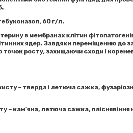
б.
тебуконазол, 60 г/л.
терину в мембранах клітин фітопатогенів, 
ітинних ядер. Завдяки переміщенню до з
о точок росту, захищаючи сходи і корен
исту – тверда і летюча сажка, фузаріозн
у – кам’яна, летюча сажка, пліснявіння н