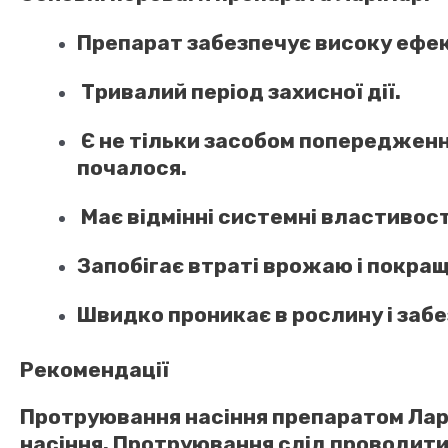
Препарат забезпечує високу ефек
Тривалий період захисної дії.
Є не тільки засобом попередженн
почалося.
Має відмінні системні властивості
Запобігає втраті врожаю і покращ
Швидко проникає в рослину і забез
Рекомендації
Протруювання насіння препаратом Ларі
насіння. Протруювання слід проводит