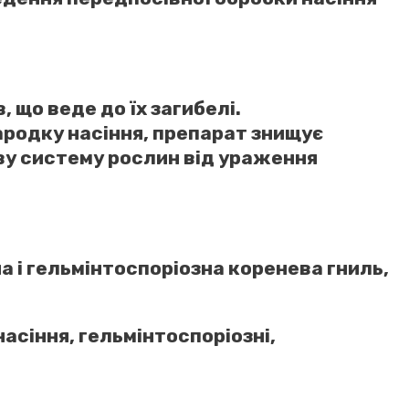
що веде до їх загибелі.
ародку насіння, препарат знищує
еву систему рослин від ураження
а і гельмінтоспоріозна коренева гниль,
асіння, гельмінтоспоріозні,