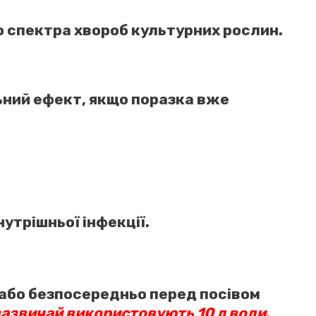
 спектра хвороб культурних рослин.
ьний ефект, якщо поразка вже
нутрішньої інфекції.
 або безпосередньо перед посівом
 зазвичай використовують 10 л води.