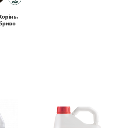
орінь,
бриво