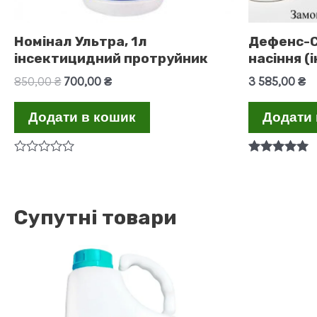
Номінал Ультра, 1л
Дефенс-С
інсектицидний протруйник
насіння (
Оригінальна
Поточна
850,00
₴
700,00
₴
3 585,00
₴
ціна:
ціна:
850,00 ₴.
700,00 ₴.
Додати в кошик
Додати 
Оцінено
Оцінено в
в
5.00
0
з 5
з
5
Супутні товари