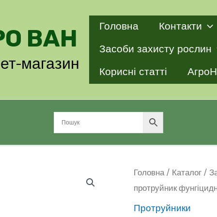
Головна
Контакти
РО ВАН
Засоби захисту рослин
нет-магазин
Корисні статті
АгроН
Головна
/
Каталог
/
З
протруйник фунгіцид
Протруйники