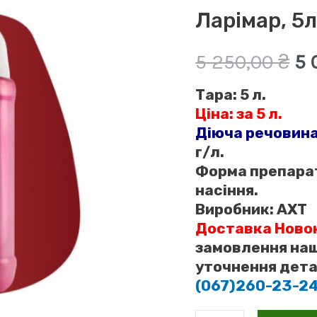
Ларімар, 5
О
5 250,00
₴
5 
Тара:
5 л.
ці
Ціна: за 5 л.
5
Діюча речовин
г/л.
25
Форма препара
насіння.
Виробник:
АХТ
Доставка Ново
замовлення наш
уточнення дета
(067)260-23-2