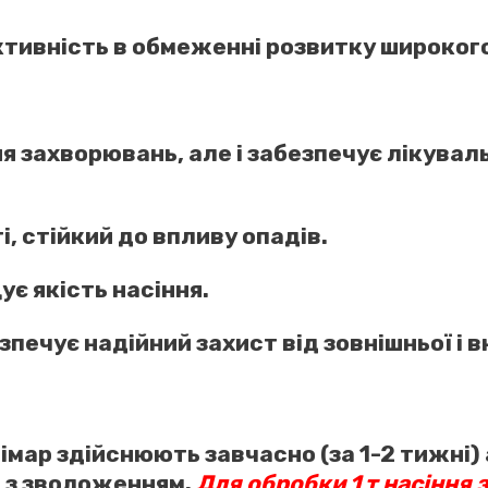
тивність в обмеженні розвитку широкого
я захворювань, але і забезпечує лікувал
, стійкий до впливу опадів.
ує якість насіння.
печує надійний захист від зовнішньої і в
мар здійснюють завчасно (за 1-2 тижні)
и з зволоженням.
Для обробки 1 т насіння