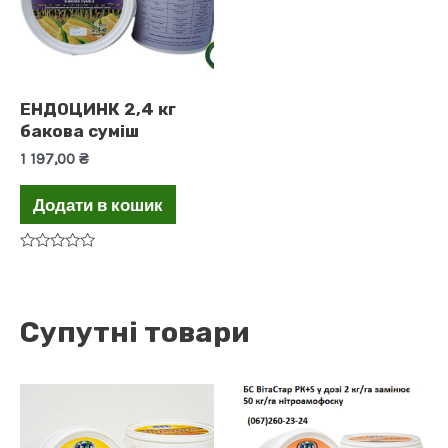
ЕНДОЦИНК 2,4 кг
бакова суміш
1 197,00
₴
Додати в кошик
Оцінено
в
0
з
5
Супутні товари