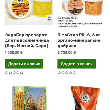
ЭндоБор препарат
ВітаСтар PK+S, 6 кг
для подсолнечника
органо-мінеральне
(Бор, Магний, Сера)
добриво
1 038,00
₴
3 759,00
₴
Додати в кошик
Додати в кошик
Оцінено
Оцінено
в
в
0
0
з
з
5
5