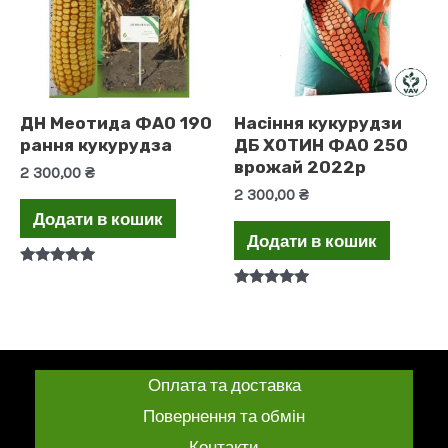
ДН Меотида ФАО 190
Насіння кукурудзи
рання кукурудза
ДБ ХОТИН ФАО 250
врожай 2022р
2 300,00
₴
2 300,00
₴
Додати в кошик
Додати в кошик
Оцінено в
5.00
Оцінено в
з 5
5.00
з 5
Оплата та доставка
Повернення та обмін
Контакти