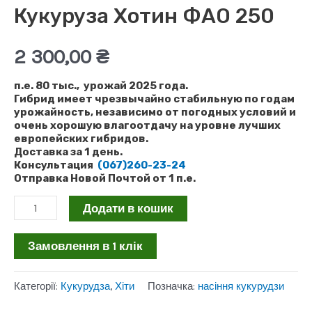
Кукуруза Хотин ФАО 250
2 300,00
₴
п.е. 80 тыс., урожай 2025 года.
Гибрид имеет чрезвычайно стабильную по годам
урожайность, независимо от погодных условий и
очень хорошую влагоотдачу на уровне лучших
европейских гибридов.
Доставка за 1 день.
Консультация
(067)260-23-24
Отправка Новой Почтой от 1 п.е.
Кукуруза
Додати в кошик
Хотин
Замовлення в 1 клік
ФАО
250
Категорії:
Кукурудза
,
Хіти
Позначка:
насіння кукурудзи
кількість