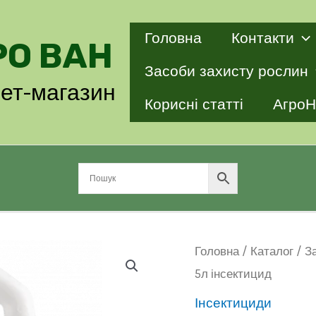
Головна
Контакти
РО ВАН
Засоби захисту рослин
нет-магазин
Корисні статті
АгроН
Головна
/
Каталог
/
З
5л інсектицид
Інсектициди