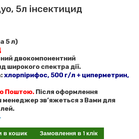
уо, 5л інсектицид
за 5 л)
Д
ний двокомпонентний
д широкого спектра дії.
:
хлорпірифос, 500 г/л + циперметрин,
ю Поштою.
Після оформлення
 менеджер зв’яжеться з Вами для
лей.
4
и в кошик
Замовлення в 1 клік