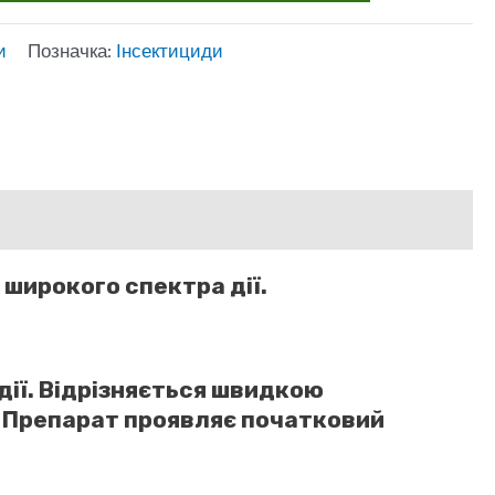
и
Позначка:
Інсектициди
ирокого спектра дії.
дії. Відрізняється швидкою
. Препарат проявляє початковий