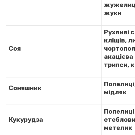
жужелиця
жуки
Рухливі с
кліщів, 
Соя
чортопол
акацієва 
трипси, 
Попелиці,
Соняшник
мідляк
Попелиці,
Кукурудза
стеблов
метелик