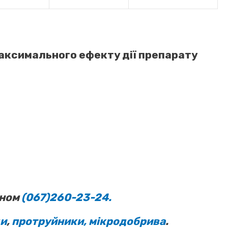
аксимального ефекту дії препарату
оном
(067)260-23-24.
ди
,
протруйники,
мікродобрива
.