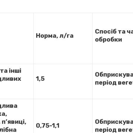
Спосіб та ч
Норма, л/га
обробки
та інші
Обприскува
дливих
1,5
період веге
длива
а,
 п’явиці,
Обприскува
0,75-1,1
лібна
період веге