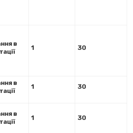
ння в
1
30
тації
ння в
1
30
тації
ння в
1
30
тації