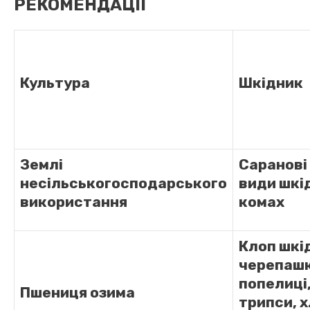
РЕКОМЕНДАЦІЇ
Культура
Шкідник
Землі
Саранові 
несільськогосподарського
види шкі
використання
комах
Клоп шкі
черепашк
попелиці,
Пшениця озима
трипси, х