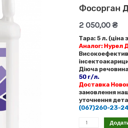
Фосорган Д
2 050,00
₴
Тара:
5 л. (ціна 
Аналог: Нурел 
Високоефектив
інсектоакарици
Діюча речовина
50 г/л.
Доставка Ново
замовлення наш
уточнення дета
(067)260-23-2
Фосорган
Додат