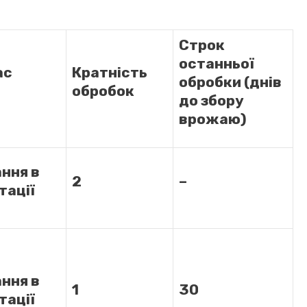
Строк
останньої
ас
Кратність
обробки (днів
обробок
до збору
врожаю)
ння в
2
–
тації
ння в
1
30
тації