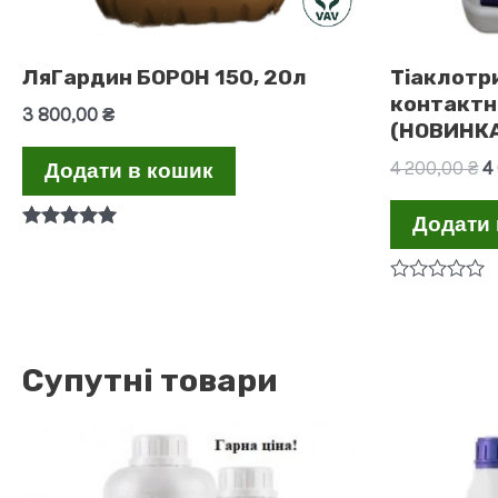
ЛяГардин БОРОН 150, 20л
Тіаклотр
контактн
3 800,00
₴
(НОВИНК
О
4 200,00
₴
4
Додати в кошик
ц
4
Додати 
2
Оцінено в
5.00
з 5
Оцінено
в
0
з
5
Супутні товари