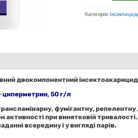
Дуо,
Категорія:
Інсектицид
5л
інсектицид
кількість
ний двокомпонентний інсектоакарицид ш
+ циперметрин, 50 г/л
рансламінарну, фумігантну, репелентну 
он активності при винятковій тривалості
данні всередину і у вигляді парів.