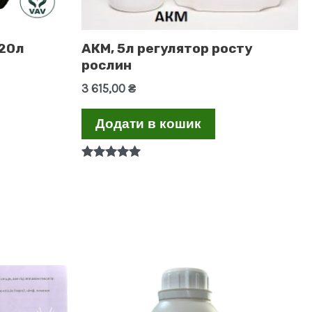
 20л
АКМ, 5л регулятор росту
рослин
3 615,00
₴
Додати в кошик
Оцінено в
5.00
з 5