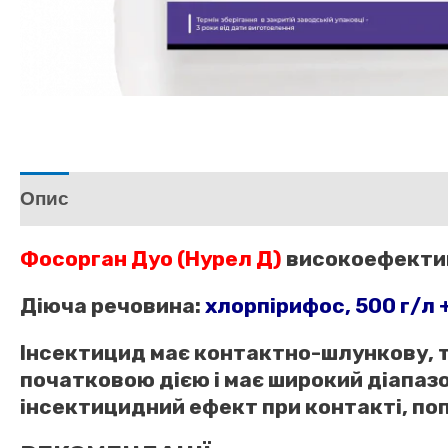
Опис
Додаткова інформація
Відгуки (0)
Фосорган Дуо
(Нурел Д)
високоефектив
Діюча речовина:
хлорпірифос, 500 г/л 
Інсектицид має контактно-шлункову, т
початковою дією і має широкий діапаз
інсектицидний ефект при контакті, попа