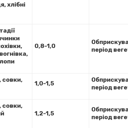
, хлібні
тадії
личинки
Обприскува
охівки,
0,8-1,0
період веге
вогнівка,
клопи
 совки,
Обприскува
1,0-1,5
період веге
 совки,
Обприскува
ий
1,2-1,5
період веге