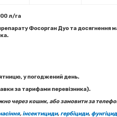
00 л/га
 препарату
Фосорган Дуо
та досягнення м
ка.
’ятницю, у погоджений день.
авки за тарифами перевізника).
жно через кошик, або замовити за телеф
насіння
,
інсектициди
,
гербіциди
,
фунгіци