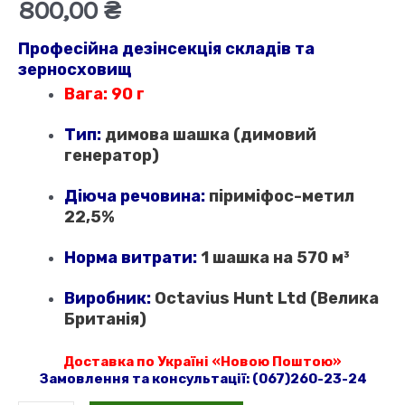
800,00
₴
Професійна дезінсекція складів та
зерносховищ
Вага:
90 г
Тип:
димова шашка (димовий
генератор)
Діюча речовина:
піриміфос-метил
22,5%
Норма витрати:
1 шашка на 570 м³
Виробник:
Octavius Hunt Ltd (Велика
Британія)
Доставка по Україні «Новою Поштою»
Замовлення та консультації:
(067)260-23-24