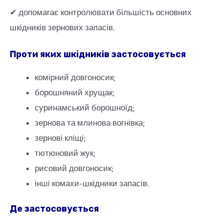
✔ допомагає контролювати більшість основних
шкідників зернових запасів.
Проти яких шкідників застосовується
комірний довгоносик;
борошняний хрущак;
суринамський борошноїд;
зернова та млинова вогнівка;
зернові кліщі;
тютюновий жук;
рисовий довгоносик;
інші комахи-шкідники запасів.
Де застосовується