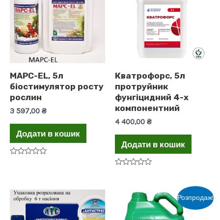
МАРС-EL, 5л
Кватрофорс, 5л
біостимулятор росту
протруйник
рослин
фунгіцидний 4-х
компонентний
3 597,00
₴
4 400,00
₴
Додати в кошик
Додати в кошик
Оцінено
в
Оцінено
0
в
з
0
5
з
Розпродаж!
5