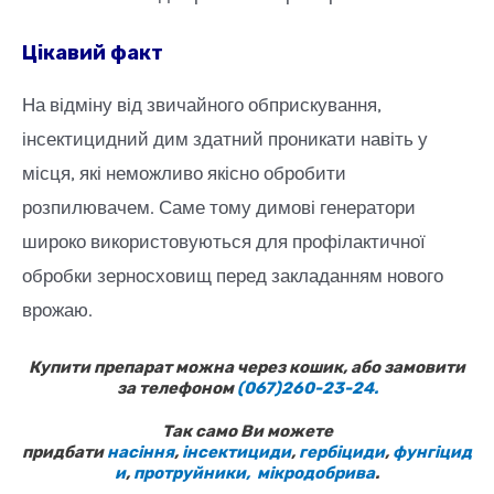
Цікавий факт
На відміну від звичайного обприскування,
інсектицидний дим здатний проникати навіть у
місця, які неможливо якісно обробити
розпилювачем. Саме тому димові генератори
широко використовуються для профілактичної
обробки зерносховищ перед закладанням нового
врожаю.
Купити препарат можна через кошик, або замовити
за телефоном
(067)260-23-24.
Так само Ви можете
придбати
насіння
,
інсектициди
,
гербіциди
,
фунгіцид
и
,
протруйники,
мікродобрива
.