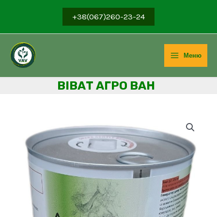
Перейти
+38(067)260-23-24
до
вмісту
Меню
Main
ВІВ
АТ АГРО ВАН
Menu