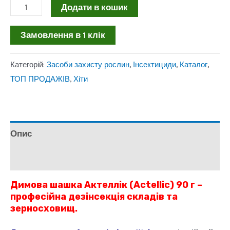
Димова
Додати в кошик
шашка
Замовлення в 1 клік
Актеллік
(Actellic)
Категорій:
Засоби захисту рослин
,
Інсектициди
,
Каталог
,
90
ТОП ПРОДАЖІВ
,
Хіти
г
від
комах
кількість
Опис
Відгуки (1)
Димова шашка Актеллік (Actellic) 90 г –
професійна дезінсекція складів та
зерносховищ.