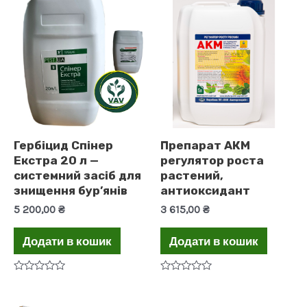
Гербіцид Спінер
Препарат АКМ
Екстра 20 л —
регулятор роста
системний засіб для
растений,
знищення бур’янів
антиоксидант
5 200,00
₴
3 615,00
₴
Додати в кошик
Додати в кошик
Оцінено
Оцінено
в
в
0
0