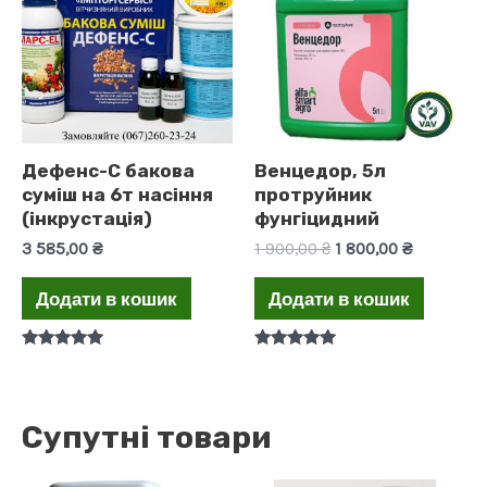
Дефенс-С бакова
Венцедор, 5л
суміш на 6т насіння
протруйник
(інкрустація)
фунгіцидний
Оригінальна
Поточна
3 585,00
₴
1 900,00
₴
1 800,00
₴
ціна:
ціна:
1
1
Додати в кошик
Додати в кошик
900,00 ₴.
800,00 ₴.
Оцінено в
Оцінено в
5.00
5.00
з 5
з 5
Супутні товари