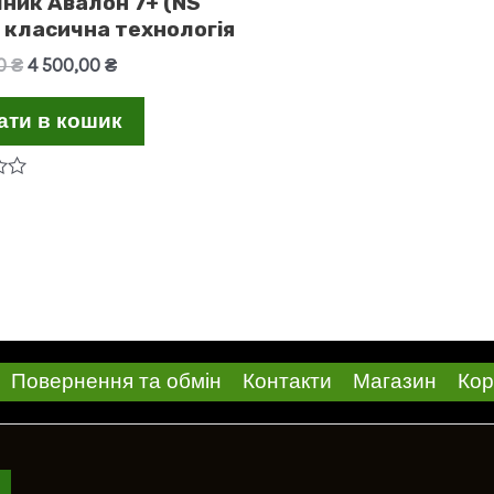
ник Авалон 7+ (NS
 класична технологія
Оригінальна
Поточна
00
₴
4 500,00
₴
ціна:
ціна:
4
4
ати в кошик
600,00 ₴.
500,00 ₴.
Повернення та обмін
Контакти
Магазин
Кор