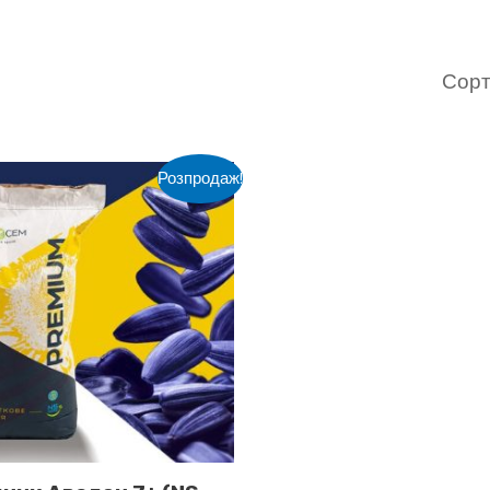
ed
larity
Розпродаж!