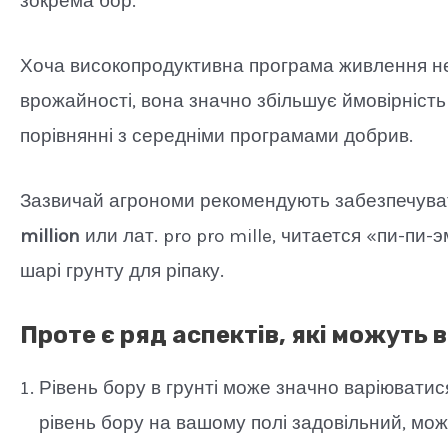
зокрема бор.
Хоча високопродуктивна програма живлення не
врожайності, вона значно збільшує ймовірніст
порівнянні з середніми програмами добрив.
Зазвичай агрономи рекомендують забезпечувати
million
или лат. pro pro mille, читается «пи-пи-
шарі грунту для ріпаку.
Проте є ряд аспектів, які можуть 
Рівень бору в грунті може значно варіюватися
рівень бору на вашому полі задовільний, мож