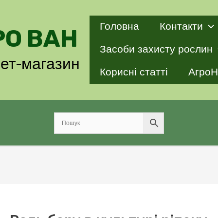
Головна
Контакти
РО ВАН
Засоби захисту рослин
нет-магазин
Корисні статті
АгроН