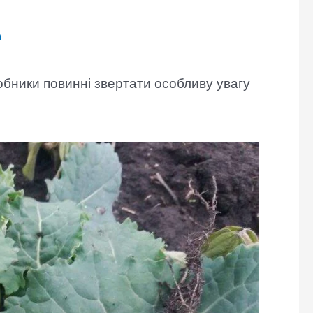
n
робники повинні звертати особливу увагу