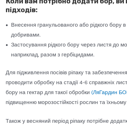
Коли вам потрібно додати бор, ви
підходів:
Внесення гранульованого або рідкого бору в 
добривами.
Застосування рідкого бору через листя до мо
наприклад, разом з гербіцидами.
Для підживлення посівів ріпаку та забезпеченн
проводити обробку на стадії 4-6 справжніх лист
бору на гектар для такої обробки
(ЛяГардин БО
підвищенню морозостійкості рослин та їхньому
Також у весняний період ріпаку потрібне дода