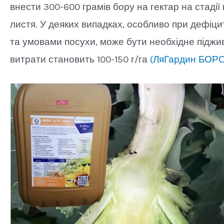
внести 300-600 грамів бору на гектар на стадії 
листя. У деяких випадках, особливо при дефіцит
та умовами посухи, може бути необхідне піджив
витрати становить 100-150 г/га
(ЛяГардин БОРО