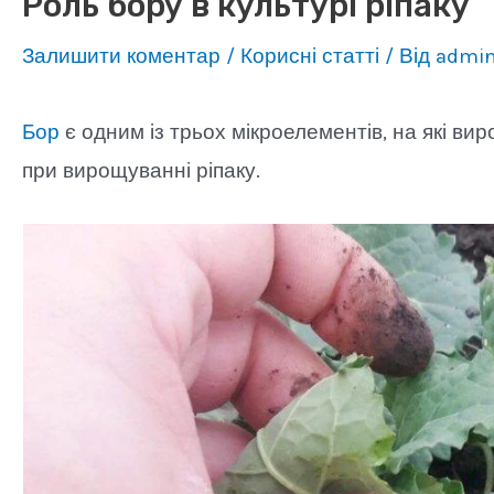
Роль бору в культурі ріпаку
Залишити коментар
/
Корисні статті
/ Від
admi
Бор
є одним із трьох мікроелементів, на які ви
при вирощуванні ріпаку.