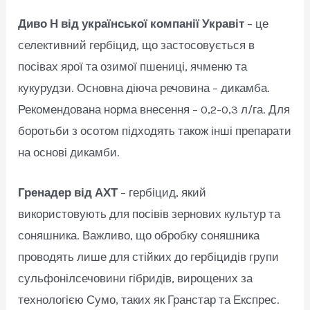
Диво Н від української компанії Укравіт
– це
селективний гербіцид, що застосовується в
посівах ярої та озимої пшениці, ячменю та
кукурудзи. Основна діюча речовина – дикамба.
Рекомендована норма внесення – 0,2-0,3 л/га. Для
боротьби з осотом підходять також інші препарати
на основі дикамби.
Гренадер від АХТ
– гербіцид, який
використовують для посівів зернових культур та
соняшника. Важливо, що обробку соняшника
проводять лише для стійких до гербіцидів групи
сульфонілсечовини гібридів, вирощених за
технологією Сумо, таких як Гранстар та Експрес.