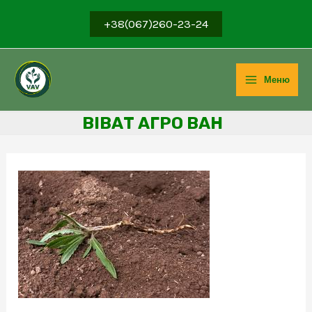
Перейти
+38(067)260-23-24
до
вмісту
Меню
Main
ВІВ
АТ АГРО ВАН
Menu