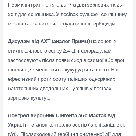
Норма витрат – 0,15-0,25 г/га для зернових та 25-
50 г для соняшника. У посівах сульфо- соняшнику
можна також використовувати інші гербіциди.
Дисулам від АХТ (аналог Прими)
на основі 2-
етилгексилового ефіру 2,4-Д + флорасулам
застосовують після появи сходів озимої або ярої
пшениці, ячменю, жита, кукурудзи та сорго. Він
ефективний проти осоту та інших однорічних і
багаторічних дводольних бур’янів у посівах
зернових культур.
Лонтрел виробник Сінгента або Мастак від
Укравіт
– еталон контролю осотів (клопіралід, 300
г/л). Післясходовий гербіцид системної дії для