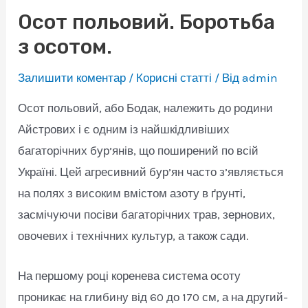
Осот польовий. Боротьба
з осотом.
Залишити коментар
/
Корисні статті
/ Від
admin
Осот польовий, або Бодак, належить до родини
Айстрових і є одним із найшкідливіших
багаторічних бур’янів, що поширений по всій
Україні. Цей агресивний бур’ян часто з’являється
на полях з високим вмістом азоту в ґрунті,
засмічуючи посіви багаторічних трав, зернових,
овочевих і технічних культур, а також сади.
На першому році коренева система осоту
проникає на глибину від 60 до 170 см, а на другий-