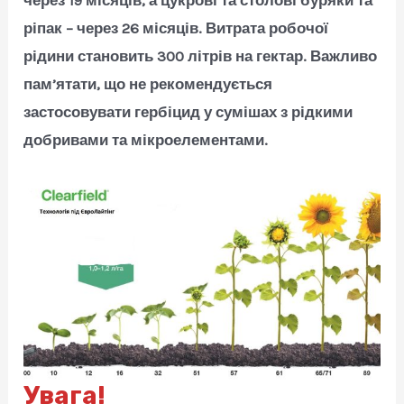
через 19 місяців, а цукрові та столові буряки та
ріпак – через 26 місяців. Витрата робочої
рідини становить 300 літрів на гектар. Важливо
пам’ятати, що не рекомендується
застосовувати гербіцид у сумішах з рідкими
добривами та мікроелементами.
Увага!