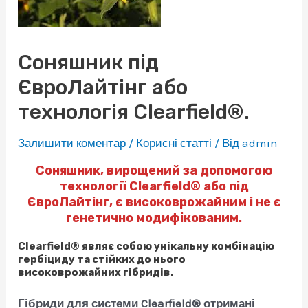
Соняшник під
ЄвроЛайтінг або
технологія Clearfield®.
Залишити коментар
/
Корисні статті
/ Від
admin
Соняшник, вирощений за допомогою
технології Clearfield® або під
ЄвроЛайтінг, є високоврожайним і не є
генетично модифікованим.
Clearfield® являє собою унікальну комбінацію
гербіциду та стійких до нього
високоврожайних гібридів.
Гібриди для системи Clearfield® отримані