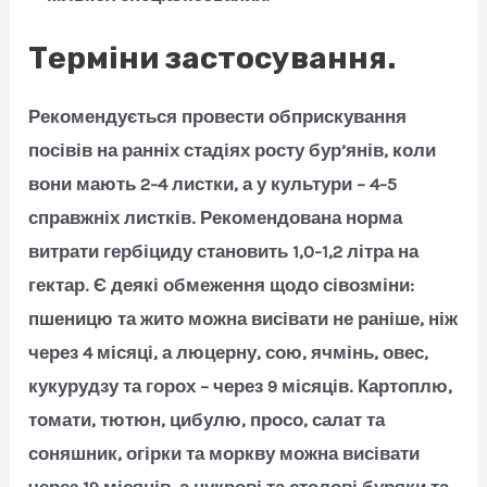
Терміни застосування.
Рекомендується провести обприскування
посівів на ранніх стадіях росту бур’янів, коли
вони мають 2-4 листки, а у культури – 4-5
справжніх листків. Рекомендована норма
витрати гербіциду становить 1,0-1,2 літра на
гектар. Є деякі обмеження щодо сівозміни:
пшеницю та жито можна висівати не раніше, ніж
через 4 місяці, а люцерну, сою, ячмінь, овес,
кукурудзу та горох – через 9 місяців. Картоплю,
томати, тютюн, цибулю, просо, салат та
соняшник, огірки та моркву можна висівати