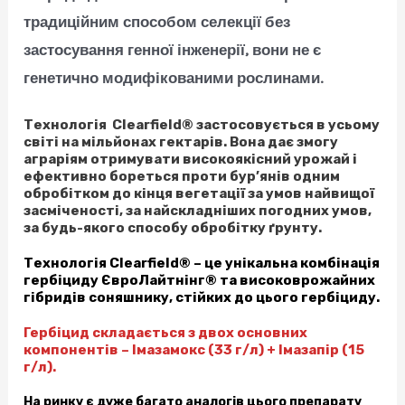
традиційним способом селекції без
застосування генної інженерії, вони не є
генетично модифікованими рослинами.
Технологія Clearfield® застосовується в усьому
світі на мільйонах гектарів. Вона дає змогу
аграріям отримувати високоякісний урожай і
ефективно бореться проти бур’янів одним
обробітком до кінця вегетації за умов найвищої
засміченості, за найскладніших погодних умов,
за будь-якого способу обробітку ґрунту.
Технологія Clearfield® – це унікальна комбінація
гербіциду ЄвроЛайтнінг® та високоврожайних
гібридів соняшнику, стійких до цього гербіциду.
Гербіцид складається з двох основних
компонентів – Імазамокс (33 г/л) + Імазапір (15
г/л).
На ринку є дуже багато аналогів цього препарату