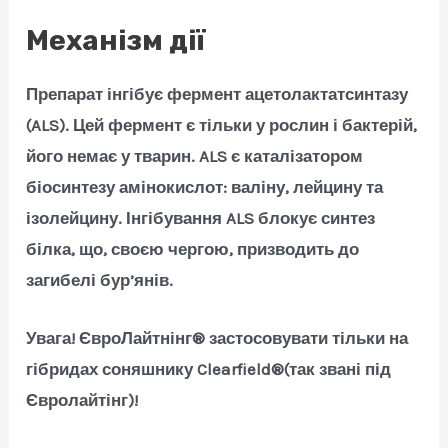
Механізм дії
Препарат інгібує фермент ацетолактатсинтазу
(ALS). Цей фермент є тільки у рослин і бактерій,
його немає у тварин. ALS є каталізатором
біосинтезу амінокислот: валіну, лейцину та
ізолейцину. Інгібування ALS блокує синтез
білка, що, своєю чергою, призводить до
загибелі бур’янів.
Увага! ЄвроЛайтнінг® застосовувати тільки на
гібридах соняшнику Clearfield®(так звані під
Євролайтінг)!