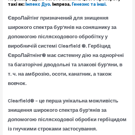
такі як:
Імпекс Дуо,
Імпреза,
Генезис та інші.
ЄвроЛайтінг призначений для знищення
широкого спектра бур’янів на соняшнику за
допомогою післясходового обробітку у
виробничій системі Clearfield ®. Гербіцид
ЄвроЛайтнінг® має системну дію на однорічні
та багаторічні дводольні та злакові бур’яни, в
т. ч. на амброзію, осоти, канатник, а також
вовчок.
Clearfield® – це перша унікальна можливість
знищення широкого спектра бур’янів за
допомогою післясходової обробки гербіцидом
із гнучкими строками застосування.