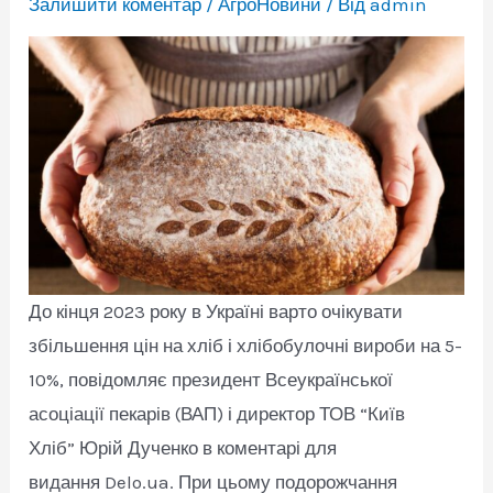
Залишити коментар
/
АгроНовини
/ Від
admin
До кінця 2023 року в Україні варто очікувати
збільшення цін на хліб і хлібобулочні вироби на 5-
10%, повідомляє президент Всеукраїнської
асоціації пекарів (ВАП) і директор ТОВ “Київ
Хліб” Юрій Дученко в коментарі для
видання Delo.ua. При цьому подорожчання