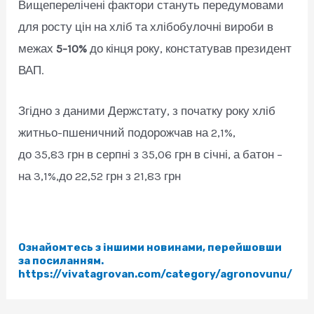
Вищеперелічені фактори стануть передумовами
для росту цін на хліб та хлібобулочні вироби в
межах
5-10%
до кінця року, констатував президент
ВАП.
Згідно з даними Держстату, з початку року хліб
житньо-пшеничний подорожчав на 2,1%,
до 35,83 грн в серпні з 35,06 грн в січні, а батон –
на 3,1%,до 22,52 грн з 21,83 грн
Ознайомтесь з іншими новинами, перейшовши
за посиланням.
https://vivatagrovan.com/category/agronovunu/