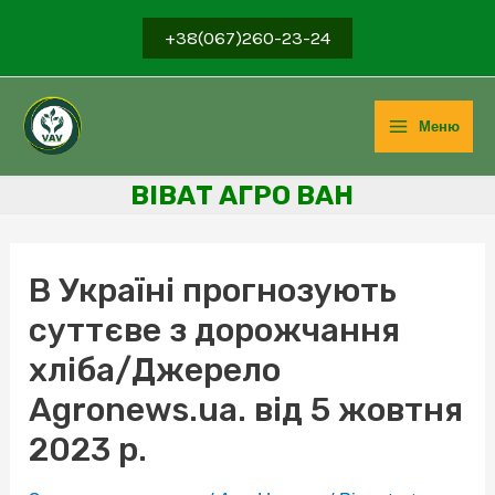
Перейти
+38(067)260-23-24
до
вмісту
Меню
Main
ВІВ
АТ АГРО ВАН
Menu
В Україні прогнозують
суттєве з дорожчання
хліба/Джерело
Agronews.ua. від 5 жовтня
2023 р.