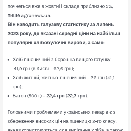
почнеться вже в жовтні і складе приблизно 5%,
пише agronews.ua.
Він наводить галузеву статистику за липень
2023 року, де вказані середні ціни на найбільш
популярні хлібобулочні вироби, а саме:
Хліб пшеничний з борошна вищого гатунку –
41,9 грн (в Києві – 62,6 грн);
Хліб житній, житньо-пшеничний – 36 грн (41,1
грн);
Батон (500 г) –
22,4 грн
(
22,7 грн
).
Головними проблемами українських пекарів є з
збереження високих цін на пшеницю 2-го класу,
яка використовується для випікання хліба, а також