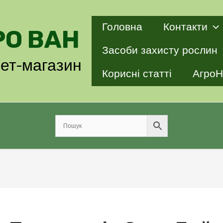
Головна
Контакти
РО ВАН
Засоби захисту рослин
нет-магазин
Корисні статті
АгроН