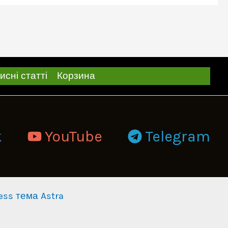
исні статті
Корзина
k
YouTube
Telegram
ess тема Astra