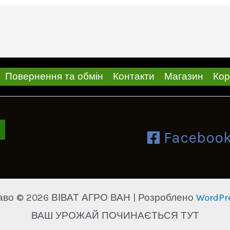
ЄвроЛайтінг
або
технологія
Clearfield®.
Повернення та обмін
Контакти
Магазин
Кор
Faceboo
аво © 2026 ВІВАТ АГРО ВАН | Розроблено
WordPr
ВАШ УРОЖАЙ ПОЧИНАЄТЬСЯ ТУТ