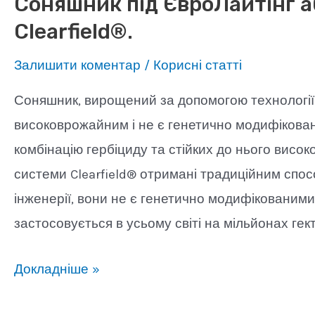
Соняшник під ЄвроЛайтінг а
Clearfield®.
Залишити коментар
/
Корисні статті
Соняшник, вирощений за допомогою технології C
високоврожайним і не є генетично модифіковани
комбінацію гербіциду та стійких до нього висок
системи Clearfield® отримані традиційним спос
інженерії, вони не є генетично модифікованими
застосовується в усьому світі на мільйонах гект
Соняшник
Докладніше »
під