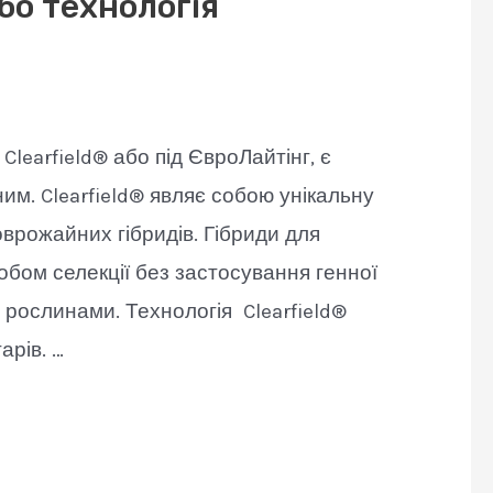
бо технологія
learfield® або під ЄвроЛайтінг, є
м. Clearfield® являє собою унікальну
оврожайних гібридів. Гібриди для
обом селекції без застосування генної
 рослинами. Технологія Clearfield®
арів. …