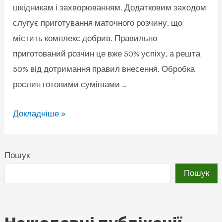
шкідникам і захворюванням. Додатковим заходом
слугує приготування маточного розчину, що
містить комплекс добрив. Правильно
приготований розчин це вже 50% успіху, а решта
50% від дотримання правил внесення. Обробка
рослин готовими сумішами …
Робочий
Докладніше »
розчин,
як
Пошук
його
Пошук
приготувати!