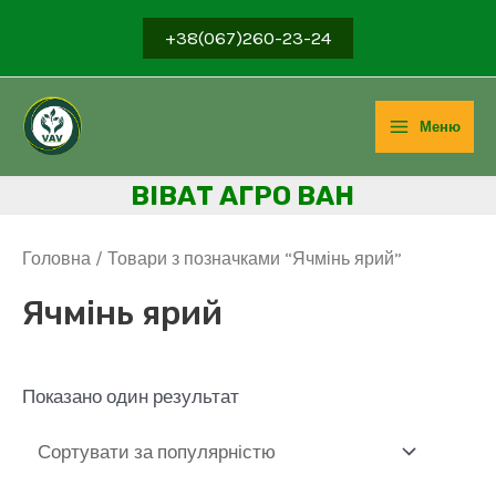
Перейти
+38(067)260-23-24
до
вмісту
Меню
Main
ВІВ
АТ АГРО ВАН
Menu
Головна
/ Товари з позначками “Ячмінь ярий”
Ячмінь ярий
Показано один результат