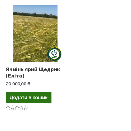
Ячмінь ярий Щедрик
(Еліта)
20 000,00
₴
Додати в кошик
Оцінено
в
0
з
5