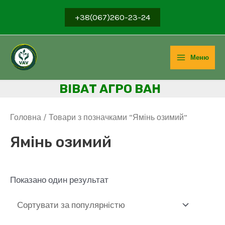
Перейти
+38(067)260-23-24
до
вмісту
Меню
Main
ВІВ
АТ АГРО ВАН
Menu
Головна
/ Товари з позначками “Ямінь озимий”
Ямінь озимий
Показано один результат