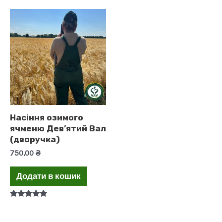
Насіння озимого
ячменю Дев’ятий Вал
(дворучка)
750,00
₴
Додати в кошик
Оцінено в
5.00
з 5