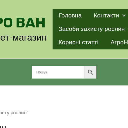
Головна
Контакти
РО ВАН
Засоби захисту рослин
нет-магазин
Корисні статті
АгроН
осту рослин”
ин