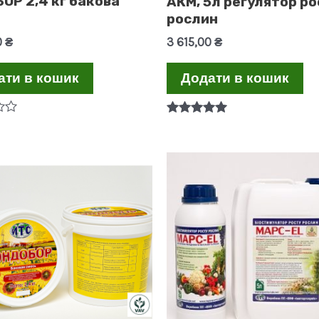
ОР 2,4 кг бакова
АКМ, 5л регулятор ро
рослин
0
₴
3 615,00
₴
ати в кошик
Додати в кошик
Оцінено в
5.00
з 5