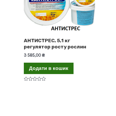
АНТИСТРЕС, 5,1 кг
регулятор росту рослин
3 585,00
₴
Додати в кошик
Оцінено
в
0
з
5