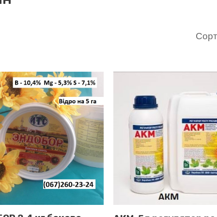
ed
larity