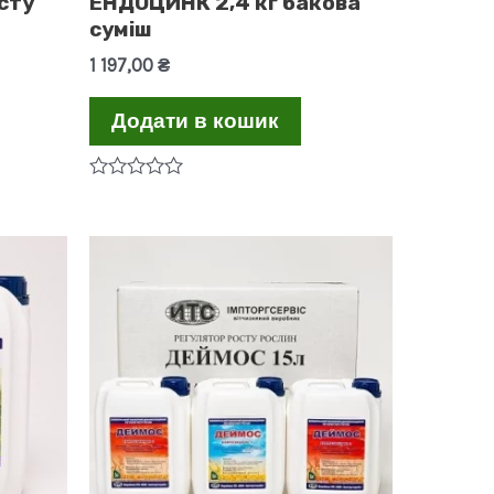
сту
ЕНДОЦИНК 2,4 кг бакова
суміш
1 197,00
₴
Додати в кошик
Оцінено
в
0
з
5