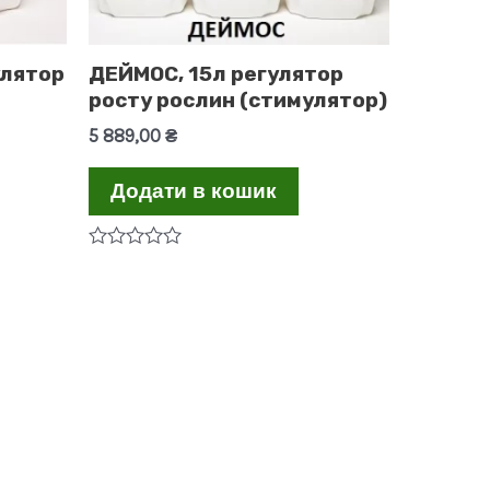
улятор
ДЕЙМОС, 15л регулятор
росту рослин (стимулятор)
5 889,00
₴
Додати в кошик
Оцінено
в
0
з
5