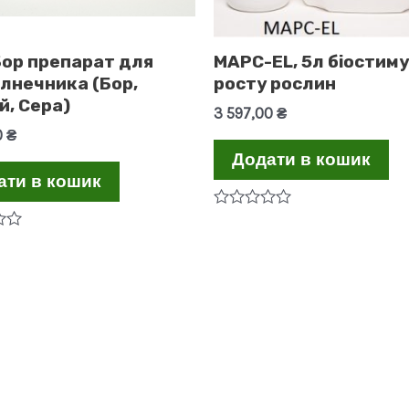
ор препарат для
МАРС-EL, 5л біостим
лнечника (Бор,
росту рослин
й, Сера)
3 597,00
₴
0
₴
Додати в кошик
ати в кошик
Оцінено
в
0
з
5