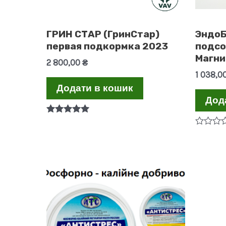
ГРИН СТАР (ГринСтар)
ЭндоБ
первая подкормка 2023
подсо
Магни
2 800,00
₴
1 038,0
Додати в кошик
Дод
Оцінено в
5.00
Оцінено
з 5
в
0
з
5