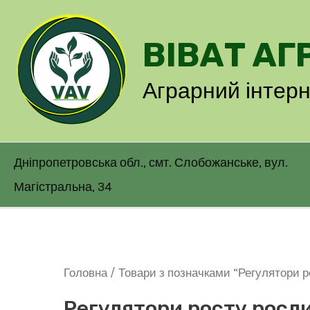
Перейти
до
ВІВАТ АГ
вмісту
Аграрний інтер
Дніпропетровська обл., смт. Слобожанське, вул.
Магістральна, 34
Головна
/ Товари з позначками “Регулятори р
Регулятори росту росл