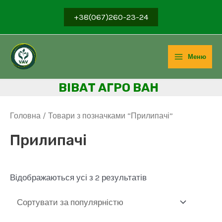
Перейти
+38(067)260-23-24
до
вмісту
Меню
Main
ВІВ
АТ АГРО ВАН
Menu
Головна
/ Товари з позначками “Прилипачі”
Прилипачі
Sorted
Відображаються усі з 2 результатів
by
popularity