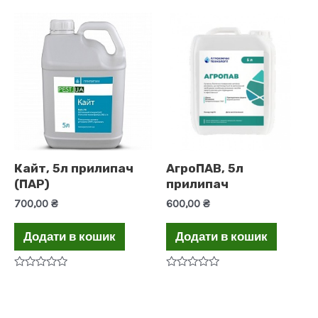
Кайт, 5л прилипач
АгроПАВ, 5л
(ПАР)
прилипач
700,00
₴
600,00
₴
Додати в кошик
Додати в кошик
Оцінено
Оцінено
в
в
0
0
з
з
5
5