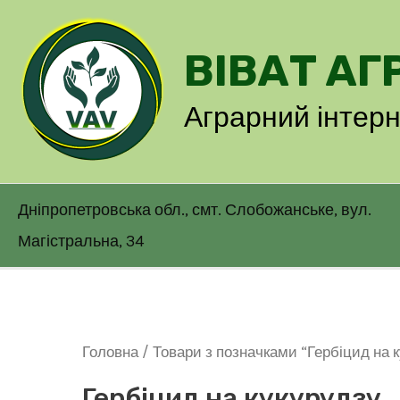
Перейти
до
ВІВАТ АГ
вмісту
Аграрний інтер
Дніпропетровська обл., смт. Слобожанське, вул.
Магістральна, 34
Головна
/ Товари з позначками “Гербіцид на 
Гербіцид на кукурудзу