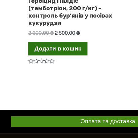
Гербіцид Палдіс
(темботріон, 200 г/кг) –
контроль бур’янів у посівах
кукурудзи
Оригінальна
Поточна
2 600,00
₴
2 500,00
₴
ціна:
ціна:
2
2
Додати в кошик
600,00 ₴.
500,00 ₴.
Оцінено
в
0
з
5
Оплата та доставка