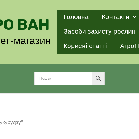
Головна
Контакти
РО ВАН
Засоби захисту рослин
нет-магазин
Корисні статті
АгроН
кукурудзу”