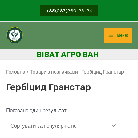
Перейти
+38(067)260-23-24
до
вмісту
Меню
Main
ВІВ
АТ АГРО ВАН
Menu
Головна
/ Товари з позначками “Гербіцид Гранстар”
Гербіцид Гранстар
Показано один результат