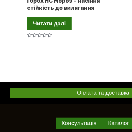
Горох НС Мороз – насіння
стійкість до вилягання
Читати далі
Оцінено
в
0
з
5
Оплата та доставка
Консультація
Каталог