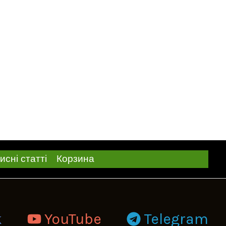
исні статті
Корзина
k
YouTube
Telegram