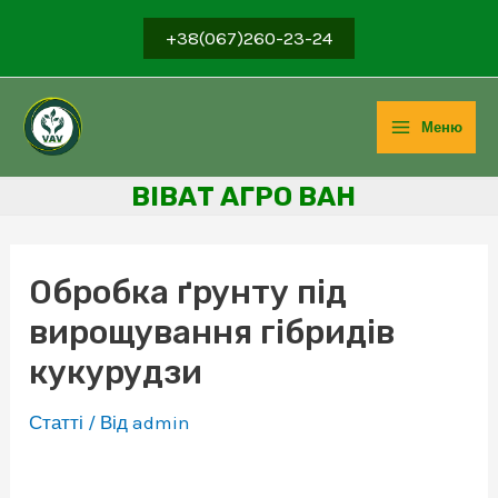
+38(067)260-23-24
Меню
ВІВ
АТ АГРО ВАН
Обробка ґрунту під
вирощування гібридів
кукурудзи
Статті
/ Від
admin