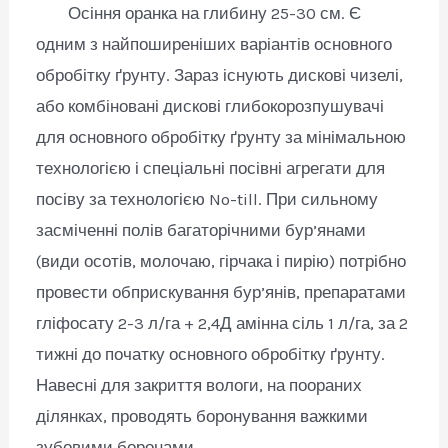
Осіння оранка на глибину 25-30 см. Є
одним з найпоширеніших варіантів основного
обробітку ґрунту. Зараз існують дискові чизелі,
або комбіновані дискові глибокорозпушувачі
для основного обробітку ґрунту за мінімальною
технологією і спеціальні посівні агрегати для
посіву за технологією No-till. При сильному
засміченні полів багаторічними бур’янами
(види осотів, молочаю, гірчака і пирію) потрібно
провести обприскування бур’янів, препаратами
гліфосату 2-3 л/га + 2,4Д амінна сіль 1 л/га, за 2
тижні до початку основного обробітку ґрунту.
Навесні для закриття вологи, на поораних
ділянках, проводять боронування важкими
зубовими боронами.