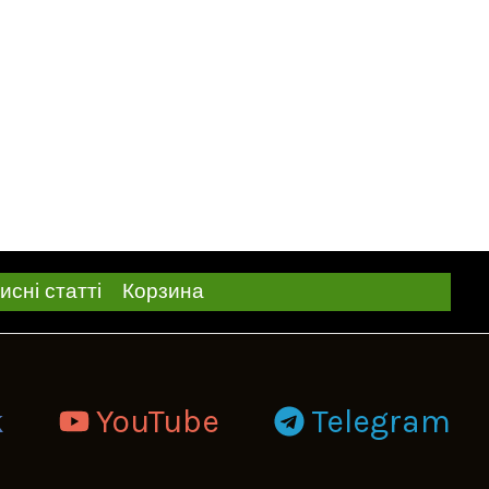
исні статті
Корзина
k
YouTube
Telegram