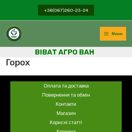
Перейти
+38(067)260-23-24
до
вмісту
Меню
Main
ВІВ
АТ АГРО ВАН
Menu
Горох
Оплата та доставка
Повернення та обмін
Контакти
Магазин
Корисні статті
Корзина